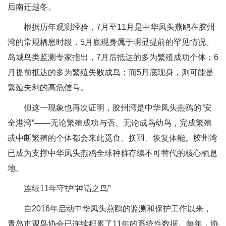
后南迁越冬。
根据历年观测经验，7月至11月是中华凤头燕鸥在胶州
湾的常规栖息时段，5月底现身属于明显提前的罕见情况。
岛城鸟类监测专家指出，7月后抵达的多为繁殖成功个体；6
月提前抵达的多为繁殖失败成鸟；而5月底现身，则可能是
繁殖失利的高危信号。
但这一现象也再次证明，胶州湾是中华凤头燕鸥的“安
全港湾”——无论繁殖成功与否、无论成鸟幼鸟，完成繁殖
或中断繁殖的个体都会来此觅食、换羽、恢复体能。胶州湾
已成为支撑中华凤头燕鸥全球种群存续不可替代的核心栖息
地。
连续11年守护“神话之鸟”
自2016年启动中华凤头燕鸥的监测和保护工作以来，
青岛市观鸟协会已连续积累了11年的系统性数据。每年，协