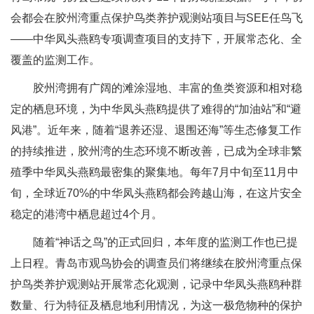
会都会在胶州湾重点保护鸟类养护观测站项目与SEE任鸟飞
——中华凤头燕鸥专项调查项目的支持下，开展常态化、全
覆盖的监测工作。
胶州湾拥有广阔的滩涂湿地、丰富的鱼类资源和相对稳
定的栖息环境，为中华凤头燕鸥提供了难得的“加油站”和“避
风港”。近年来，随着“退养还湿、退围还海”等生态修复工作
的持续推进，胶州湾的生态环境不断改善，已成为全球非繁
殖季中华凤头燕鸥最密集的聚集地。每年7月中旬至11月中
旬，全球近70%的中华凤头燕鸥都会跨越山海，在这片安全
稳定的港湾中栖息超过4个月。
随着“神话之鸟”的正式回归，本年度的监测工作也已提
上日程。青岛市观鸟协会的调查员们将继续在胶州湾重点保
护鸟类养护观测站开展常态化观测，记录中华凤头燕鸥种群
数量、行为特征及栖息地利用情况，为这一极危物种的保护