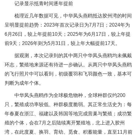
记录显示抵青时间逐年提前
梳理近几年数据可见，中华凤头燕鸥抵达胶州湾的时间
呈明显提前趋势：2023年首次记录日为7月7日；2024年为
6月26日，较上年提前10天；2025年为6月17日，较上年提
前9天；2026年则为5月31日，较上年大幅提前17天。
据观测，本次记录到的其中两只中华凤头燕鸥均未佩戴
环志，繁殖地来源还有待进一步确认。从两只中华凤头燕鸥
的飞行照片中可以看到，初级覆羽和飞羽颜色一致，基本可
判断为成年个体。
中华凤头燕鸥作为全球极危物种，全球种群仅约200
只，繁殖成功率较低、种群极度脆弱。其正常生活史为：每
年春夏在浙江、福建以及韩国等地完成营巢与繁殖；成功繁
殖的个体，会在7月之后陆续离开繁殖地，北上进入胶州
湾，在此度夏、换羽、育幼、觅食、积蓄能量，直至11月前