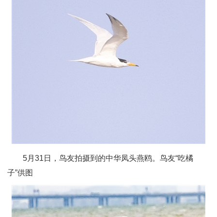
5月31日，鸟友拍摄到的中华凤头燕鸥。鸟友“吃橘
子”供图