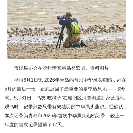
市观鸟协会在胶州湾实施鸟类监测。资料图片
早报6月1日讯 2026年青岛的首只中华凤头燕鸥，赶在
5月的最后一天，正式返回了最重要的夏季栖息地——胶州
湾。5月31日，鸟友“吃橘子”在城阳区河套街道罗家营湿地
观鸟时，记录到数只带有繁殖羽的中华凤头燕鸥。经确认，
本次记录为青岛市2026年首次中华凤头燕鸥记录，较上一
年度的首次记录提前了17天。