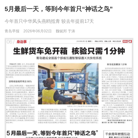
5月最后一天，等到今年首只“神话之鸟”
今年首只中华凤头燕鸥抵青 较去年提前17天
青岛早报
2026年06月02日
魏铌邦 于涛