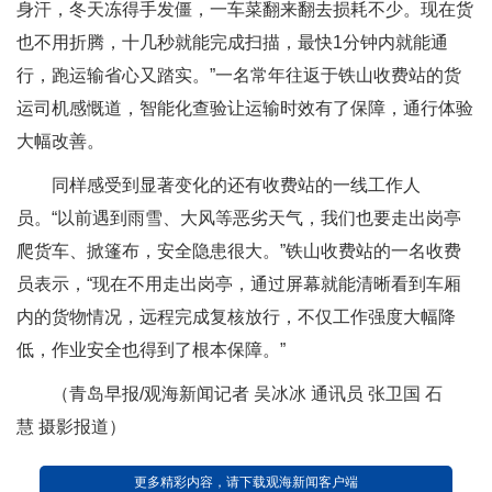
身汗，冬天冻得手发僵，一车菜翻来翻去损耗不少。现在货
也不用折腾，十几秒就能完成扫描，最快1分钟内就能通
行，跑运输省心又踏实。”一名常年往返于铁山收费站的货
运司机感慨道，智能化查验让运输时效有了保障，通行体验
大幅改善。
同样感受到显著变化的还有收费站的一线工作人
员。“以前遇到雨雪、大风等恶劣天气，我们也要走出岗亭
爬货车、掀篷布，安全隐患很大。”铁山收费站的一名收费
员表示，“现在不用走出岗亭，通过屏幕就能清晰看到车厢
内的货物情况，远程完成复核放行，不仅工作强度大幅降
低，作业安全也得到了根本保障。”
（青岛早报/观海新闻记者 吴冰冰 通讯员 张卫国 石
慧 摄影报道）
更多精彩内容，请下载观海新闻客户端