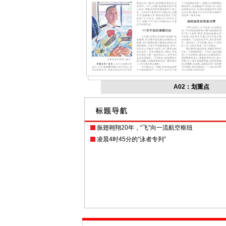
A02：划重点
振翅翱翔20年，“飞”向一流航空枢纽
凌晨4时45分的“泳者专列”