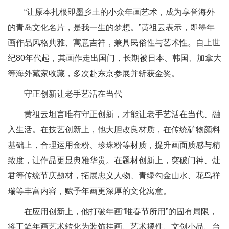
“让原本扎根即墨乡土的小众年画艺术，成为享誉海外
的青岛文化名片，是我一生的梦想。”黄祖云表示，即墨年
画作品风格典雅、寓意吉祥，兼具民俗性与艺术性。自上世
纪80年代起，其画作走出国门，长期被日本、韩国、加拿大
等海外藏家收藏，多次赴东京参展并斩获金奖。
守正创新让老手艺活在当代
黄祖云坦言唯有守正创新，才能让老手艺活在当代、融
入生活。在技艺创新上，他大胆改良材质，在传统矿物颜料
基础上，合理运用金粉、珍珠粉等材质，提升画面质感与精
致度，让作品更显典雅华贵。在题材创新上，突破门神、灶
君等传统节庆题材，拓展忠义人物、青绿勾金山水、花鸟祥
瑞等丰富内容，赋予年画更深厚的文化寓意。
在应用创新上，他打破年画“唯春节所用”的固有局限，
将工笔年画艺术转化为装饰挂画、艺术摆件、文创小品、台