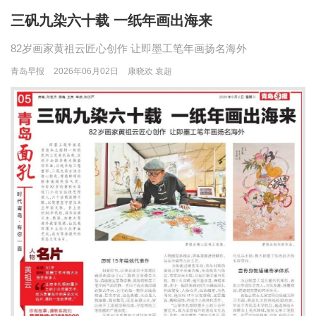
三矾九染六十载 一纸年画出海来
82岁画家黄祖云匠心创作 让即墨工笔年画扬名海外
青岛早报
2026年06月02日
康晓欢 袁超