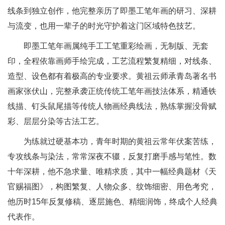
线条到独立创作，他完整亲历了即墨工笔年画的研习、深耕
与流变，也用一辈子的时光守护着这门区域特色技艺。
即墨工笔年画属纯手工工笔重彩绘画，无制版、无套
印，全程依靠画师手绘完成，工艺流程繁复精细，对线条、
造型、设色都有着极高的专业要求。黄祖云师承青岛著名书
画家张伏山，完整承袭正统传统工笔年画技法体系，精通铁
线描、钉头鼠尾描等传统人物画经典线法，熟练掌握没骨赋
彩、层层分染等古法工艺。
为练就过硬基本功，青年时期的黄祖云常年伏案苦练，
专攻线条与染法，常常深夜不辍，反复打磨手感与笔性。数
十年深耕，他不急求量、唯精求质，其中一幅经典题材《天
官赐福图》，构图繁复、人物众多、纹饰细密、用色考究，
他历时15年反复修稿、逐层施色、精细润饰，终成个人经典
代表作。