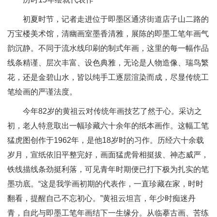
初夏时节，记者走进位于即墨区通济街道店子山二路的
万宝楼美术馆，清幽画室墨香清雅，展陈的即墨工笔年画气
韵沉静。不同于流水线印刷的制式年画，这里的每一幅作品
线条精谨、层次丰富、设色典雅，无论是人物造像、瑞鸟繁
花，还是金碧山水，皆以纯手工逐层渲染而成，尽显传统工
笔绘画的严谨法度。
今年82岁的黄祖云对传统年画技艺了然于心。采访之
初，老人特意取出一幅珍藏六十余年的纸本画作。这幅工笔
猛虎图创作于1962年，是他18岁时的习作。历经六十余载
岁月，宣纸依旧平整完好，画面猛虎骨相挺拔、神态威严，
铁线描线条劲挺利落，可见青年时期便已打下极为扎实的笔
墨功底。“这是我学画初期的代表作，一直珍藏在家，时时
翻看，提醒自己不忘初心。”黄祖云坦言，年少时痴迷丹
青，自此与即墨工笔年画结下一生缘分。从临摹古画、苦练