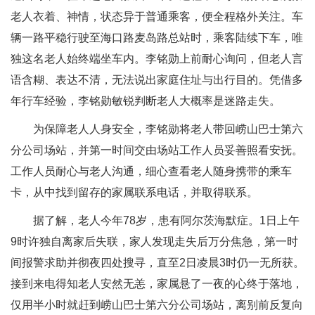
老人衣着、神情，状态异于普通乘客，便全程格外关注。车
辆一路平稳行驶至海口路麦岛路总站时，乘客陆续下车，唯
独这名老人始终端坐车内。李铭勋上前耐心询问，但老人言
语含糊、表达不清，无法说出家庭住址与出行目的。凭借多
年行车经验，李铭勋敏锐判断老人大概率是迷路走失。
为保障老人人身安全，李铭勋将老人带回崂山巴士第六
分公司场站，并第一时间交由场站工作人员妥善照看安抚。
工作人员耐心与老人沟通，细心查看老人随身携带的乘车
卡，从中找到留存的家属联系电话，并取得联系。
据了解，老人今年78岁，患有阿尔茨海默症。1日上午
9时许独自离家后失联，家人发现走失后万分焦急，第一时
间报警求助并彻夜四处搜寻，直至2日凌晨3时仍一无所获。
接到来电得知老人安然无恙，家属悬了一夜的心终于落地，
仅用半小时就赶到崂山巴士第六分公司场站，离别前反复向