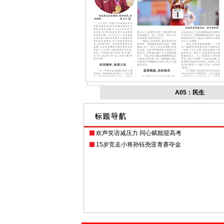
A05：民生
欢声笑语减压力 同心赋能迎高考
15岁竞走小将孙钰尧亚青赛夺金