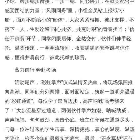
小球、脚步稳步衔接，一步一稳、同心协力，在默契配合中
感受团结的力量；“风雨同舟”里，小组全员站上报纸“小
船”，面对不断缩小的“船体”，大家紧紧相拥、彼此支撑，不
落下一人，生动诠释“同心共济、共克时艰”的青春担当；“信
任不倒翁”环节，同学闭眼后仰、全然交付，伙伴们伸手轻
托、温柔传递，一圈圈流转间，收获满满的安全感与信任
感，懂得并肩前行、彼此托举的珍贵。
蓄力前行 奔赴考场
活动尾声，“彩虹掌声”仪式温情又热血，将现场氛围推
向高潮。同学们分列两排，面对面站定，筑起一道明亮温暖
的“彩虹通道”。每位学子昂首迈步，高声呐喊“高考我来
了！”大步流星穿过通道，两侧伙伴掌声如潮、呐喊助威，
声声祝福、句句鼓劲，直击心底。班主任守候在通道尽头，
与每一位冲过来的学生击掌、深情拥抱，掌心的温度、温暖
的陪伴，给予少年们最坚实的底气。最后，“正念冥想”环节