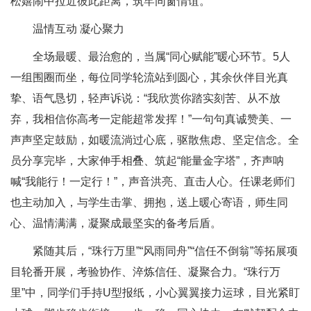
松嬉闹中拉近彼此距离，筑牢同窗情谊。
温情互动 凝心聚力
全场最暖、最治愈的，当属“同心赋能”暖心环节。5人
一组围圈而坐，每位同学轮流站到圆心，其余伙伴目光真
挚、语气恳切，轻声诉说：“我欣赏你踏实刻苦、从不放
弃，我相信你高考一定能超常发挥！”一句句真诚赞美、一
声声坚定鼓励，如暖流淌过心底，驱散焦虑、坚定信念。全
员分享完毕，大家伸手相叠、筑起“能量金字塔”，齐声呐
喊“我能行！一定行！”，声音洪亮、直击人心。任课老师们
也主动加入，与学生击掌、拥抱，送上暖心寄语，师生同
心、温情满满，凝聚成最坚实的备考后盾。
紧随其后，“珠行万里”“风雨同舟”“信任不倒翁”等拓展项
目轮番开展，考验协作、淬炼信任、凝聚合力。“珠行万
里”中，同学们手持U型报纸，小心翼翼接力运球，目光紧盯