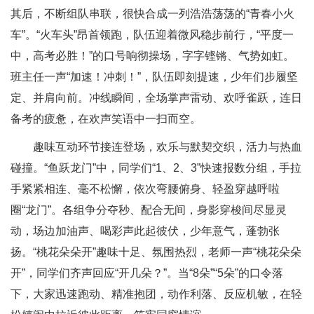
其后，不断组队串联，很快合成一列浩浩荡荡的“青春小火
车”。“火车头”昂首领跑，队伍迎着微风稳步前行，“平度一
中，高考必胜！”的口号响彻操场，字字铿锵、气势如虹。
班主任一声“加速！冲刺！”，队伍即刻提速，少年们步履坚
定、并肩向前。冲线瞬间，全场掌声雷动、欢呼雀跃，连日
备考的疲惫，在欢声笑语中一扫而空。
趣味互动环节接连登场，欢乐与默契交织，活力与热血
碰撞。“鱼跃龙门”中，同学们“1、2、3”快速报数分组，手拉
手紧紧相连、毫不松懈，依次弯腰俯身、轻盈穿越呼啦
圈“龙门”。各组争分夺秒、配合无间，身影穿梭间尽显灵
动，场边加油声、喝彩声此起彼伏，少年意气，蓬勃张
扬。“桃花朵朵开”趣味十足、氛围热烈，老师一声“桃花朵朵
开”，同学们齐声回应“开几朵？”。当“8朵”“5朵”的口令落
下，大家迅速跑动、精准抱团，动作利落、反应机敏，在轻