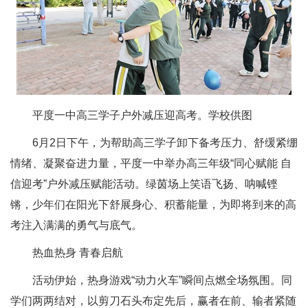
平度一中高三学子户外减压迎高考。学校供图
6月2日下午，为帮助高三学子卸下备考压力、舒缓紧绷
情绪、凝聚奋进力量，平度一中举办高三年级“同心赋能 自
信迎考”户外减压赋能活动。绿茵场上笑语飞扬、呐喊铿
锵，少年们在阳光下舒展身心、积蓄能量，为即将到来的高
考注入满满的勇气与底气。
热血热身 青春启航
活动伊始，热身游戏“动力火车”瞬间点燃全场氛围。同
学们两两结对，以剪刀石头布定先后，赢者在前、输者紧随