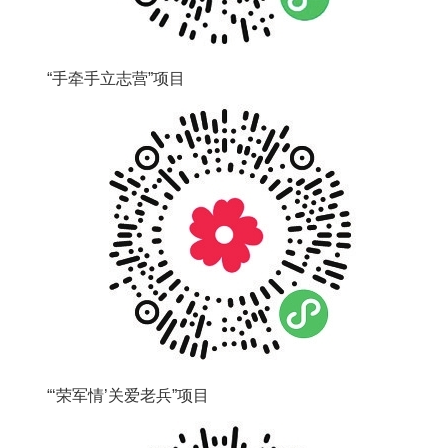
“手牵手立志营”项目
“‘荣军情’关爱老兵”项目