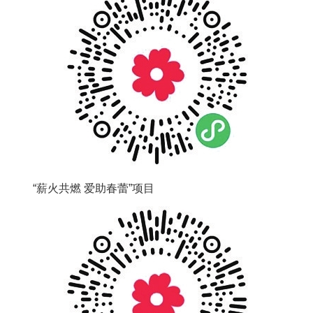
“薪火共燃 爱助春蕾”项目