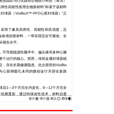
教授团队与心弦跳动生物医疗科技（青岛）
高弹性高韧性医用生物新材料”和基于该材料
器（VisiBioX™-PFO心脏封堵器）”正
堵器，采用了兼具高弹性、高韧性和高强度，且
金标准的新材料，一举实现完全可吸收、全
际领先水平。
，可导致隐源性脑卒中、偏头痛等多种心脑
整个治疗的核心。然而，传统金属封堵器植
存在长期健康隐患。此次面世的VisiBio
，为心脏卵圆孔未闭的微创诊疗开辟全新路
1—3个月完全内皮化，8—12个月完全
全轮廓显影，通过特殊改性技术，材料自显
放大
缩小
默认
朗读
统可降解封堵器“不显影、难定位”的世界性
，大幅提升手术安全性与成功率。一体式结
多部件组装构造，稳固性更强，有效规避术