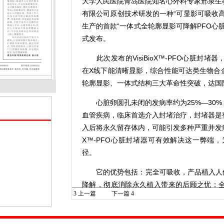
大学人民医院青岛医院知名心外科专家邢泉生
有限公司原创技术研发的一种“可显影可吸收
生产的首款“一体式全轮廓显影可降解PFO心脏封堵
式发布。
此次发布的VisiBioX™-PFO心脏封
在X线下能清晰显影，综合性能可达类生物合
轮廓显影、一体式结构三大革命性突破，达国
心脏卵圆孔未闭的发病率约为25%—30%
血管疾病，临床首选介入封堵治疗，封堵器是
入后将永久留存体内，可能引发多种严重并发症，
X™-PFO心脏封堵器可有效解决这一弊端
径。
它的优势包括：完全可吸收，产品植入人体后
降解，彻底消除永久植入带来的后顾之忧；
3
上一篇
下一篇
4
影，手术操作全程可视，显影清晰，解决了传
难题，助力医生术中精准操控、术后随访清晰
构，结构上采用一体式成型设计，摒弃传统的