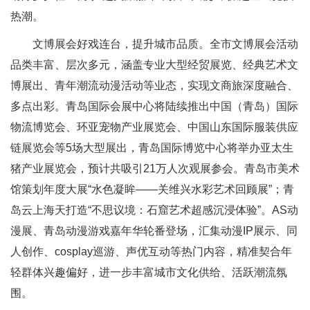
热潮。
文博展会好戏连台，提升城市品质。全市文博展会活动
品类丰富、层次多元，涵盖专业大型经贸展览、经典艺术文
博展出、青年潮流动漫活动等业态，实现文商旅深度融合、
多点出彩。青岛国际会展中心将陆续推出中国（青岛）国际
物流博览会、环亚宠物产业展览会、中国山东国际服装供应
链展览会等5场大型展出，青岛国际博览中心将举办亚太生
猪产业展览会，预计共吸引21万人次观展参会。青岛市美术
馆策划年度大展“水色凝眸——关维兴水彩艺术回顾展”；青
岛云上海天打造“不思议境：石窟艺术超感沉浸体验”。AS动
漫展、青岛动漫游戏嘉年华轮番登场，汇集动漫IP展示、同
人创作、cosplay巡游、声优互动等热门内容，精准契合年
轻群体兴趣偏好，进一步丰富城市文化供给、活跃潮流氛
围。