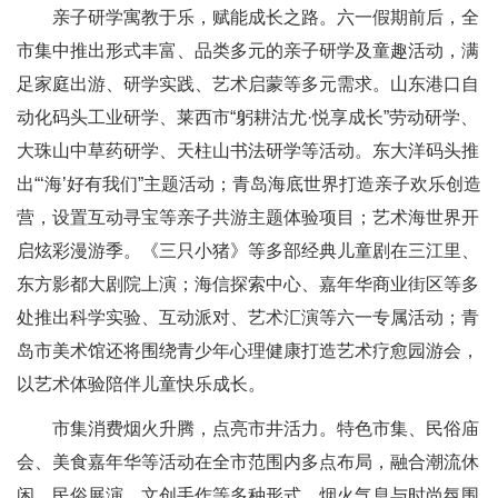
亲子研学寓教于乐，赋能成长之路。六一假期前后，全
市集中推出形式丰富、品类多元的亲子研学及童趣活动，满
足家庭出游、研学实践、艺术启蒙等多元需求。山东港口自
动化码头工业研学、莱西市“躬耕沽尤·悦享成长”劳动研学、
大珠山中草药研学、天柱山书法研学等活动。东大洋码头推
出“‘海’好有我们”主题活动；青岛海底世界打造亲子欢乐创造
营，设置互动寻宝等亲子共游主题体验项目；艺术海世界开
启炫彩漫游季。《三只小猪》等多部经典儿童剧在三江里、
东方影都大剧院上演；海信探索中心、嘉年华商业街区等多
处推出科学实验、互动派对、艺术汇演等六一专属活动；青
岛市美术馆还将围绕青少年心理健康打造艺术疗愈园游会，
以艺术体验陪伴儿童快乐成长。
市集消费烟火升腾，点亮市井活力。特色市集、民俗庙
会、美食嘉年华等活动在全市范围内多点布局，融合潮流休
闲、民俗展演、文创手作等多种形式，烟火气息与时尚氛围