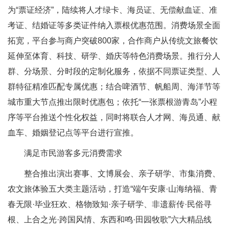
为“票证经济”，陆续将人才绿卡、海员证、无偿献血证、准
考证、结婚证等多类证件纳入票根优惠范围。消费场景全面
拓宽，平台参与商户突破800家，合作商户从传统文旅餐饮
延伸至体育、科技、研学、婚庆等特色消费场景。推行分人
群、分场景、分时段的定制化服务，依据不同票证类型、人
群特征精准匹配专属优惠；结合啤酒节、帆船周、海洋节等
城市重大节点推出限时优惠包；依托“一张票根游青岛”小程
序等平台推送个性化权益，同时将联合人才网、海员通、献
血车、婚姻登记点等平台进行宣推。
满足市民游客多元消费需求
整合推出演出赛事、文博展会、亲子研学、市集消费、
农文旅体验五大类主题活动，打造“端午安康·山海纳福、青
春无限·毕业狂欢、格物致知·亲子研学、非遗薪传·民俗寻
根、上合之光·跨国风情、东西和鸣·田园牧歌”六大精品线