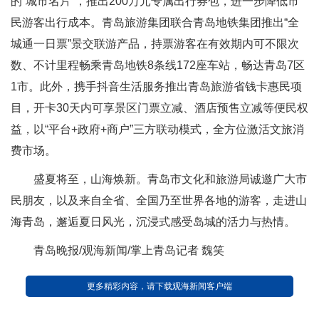
的“城市名片”，推出200万元专属出行券包，进一步降低市
民游客出行成本。青岛旅游集团联合青岛地铁集团推出“全
城通一日票”景交联游产品，持票游客在有效期内可不限次
数、不计里程畅乘青岛地铁8条线172座车站，畅达青岛7区
1市。此外，携手抖音生活服务推出青岛旅游省钱卡惠民项
目，开卡30天内可享景区门票立减、酒店预售立减等便民权
益，以“平台+政府+商户”三方联动模式，全方位激活文旅消
费市场。
盛夏将至，山海焕新。青岛市文化和旅游局诚邀广大市
民朋友，以及来自全省、全国乃至世界各地的游客，走进山
海青岛，邂逅夏日风光，沉浸式感受岛城的活力与热情。
青岛晚报/观海新闻/掌上青岛记者 魏笑
更多精彩内容，请下载观海新闻客户端