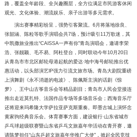
路，覆盖全年龄段、全兴趣圈层，全方位满足市民游客休闲
观光、文化体验、潮流娱乐、亲子出游等多元需求。
演出赛事精彩纷呈，强势引客聚流。6月将落地徐良、
张韶涵、陈粒等歌手演唱会共7场，预计吸引11万歌迷，其
中凯撒旅业推出“CAISSA一声有你”青岛演唱会，邀请李荣
浩、张靓颖、毛不易、阿杜登台，同时联动今年10月20日
从青岛市市北区邮轮母港起航的爱达·地中海号邮轮推出优
惠活动，以头部演艺IP强力引流文旅市场。青岛大剧院重磅
上演舞剧《永不消逝的电波》、陈佩斯主演的话剧《惊
梦》、王中山古筝音乐会等精品剧目；青岛市人民会堂接连
推出走近莫扎特、法国作品专场等多场音乐会；西海音乐厅
还将迎来玛希隆大学萨拉亚萨克斯重奏。即墨古城上演怀念
黄家驹经典音乐会。体育赛事方面，建设银行·山东省城市
乒乓球超级联赛暨山东省乒乓文旅嘉年华活动在青开赛，邀
请陈梦担任“山东乒超文旅嘉年华推广大使”，掀起全民竞技