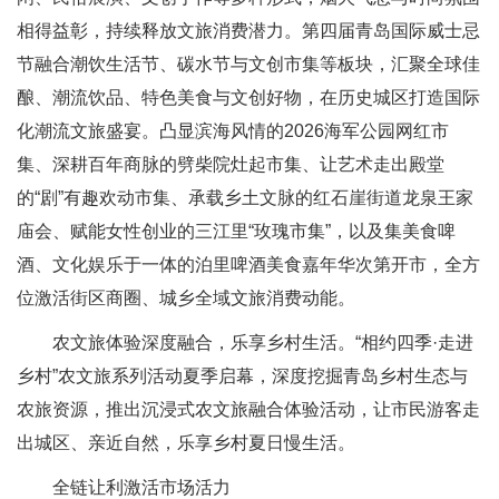
相得益彰，持续释放文旅消费潜力。第四届青岛国际威士忌
节融合潮饮生活节、碳水节与文创市集等板块，汇聚全球佳
酿、潮流饮品、特色美食与文创好物，在历史城区打造国际
化潮流文旅盛宴。凸显滨海风情的2026海军公园网红市
集、深耕百年商脉的劈柴院灶起市集、让艺术走出殿堂
的“剧”有趣欢动市集、承载乡土文脉的红石崖街道龙泉王家
庙会、赋能女性创业的三江里“玫瑰市集”，以及集美食啤
酒、文化娱乐于一体的泊里啤酒美食嘉年华次第开市，全方
位激活街区商圈、城乡全域文旅消费动能。
农文旅体验深度融合，乐享乡村生活。“相约四季·走进
乡村”农文旅系列活动夏季启幕，深度挖掘青岛乡村生态与
农旅资源，推出沉浸式农文旅融合体验活动，让市民游客走
出城区、亲近自然，乐享乡村夏日慢生活。
全链让利激活市场活力