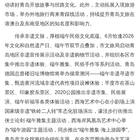
动讲好青岛开放故事与丝路文化。此外，主动拓展入境旅游
市场，举办外地旅行商来青踩线活动，持续提升青岛文旅在
港澳台及东南亚地区的知名度和影响力。
传承非遗文脉，厚植端午民俗文化底蕴。6月恰逢2026
年文化和自然遗产日、端午节双节点叠加，市文旅局启动青
岛地区非遗宣传展示活动及非遗购物节活动，并组织各区市
集中推出非遗体验、端午雅集、民俗手作等系列活动。青岛
德国总督楼旧址博物馆将举办循章溯河——端午非遗寻迹市
集，甄选黄河流域非遗代表性项目设摊体验；平度市在茶山
景区、印象胶东景区、2020公园推出非遗市集、民俗展
演、端午祈福等各类体验活动；西海艺术中心在小剧场上演
国家级非遗“铁岭二人转”常态化驻场演出，濠洼步行街推出
侠士论剑·端午雅集主题活动，西海岸凤凰岛艺术中心举
办“端午游园”主题活动，同步推出“端午雅集·海上游园季”。
青岛市文化馆将结合端午主题，在全市范围内举办文艺演