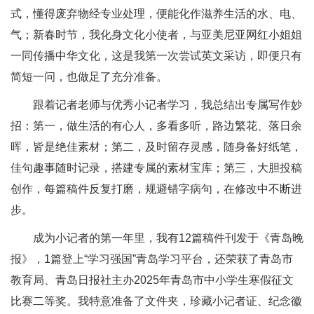
式，懂得废弃物经专业处理，便能化作滋养生活的水、电、
气；新春时节，我化身文化小使者，与亚美尼亚网红小姐姐
一同传播中华文化，这是我第一次尝试英文采访，即便只有
简短一问，也做足了充分准备。
跟着记者老师与优秀小记者学习，我总结出专属写作妙
招：第一，做生活的有心人，多看多听，路边繁花、落日余
晖，皆是绝佳素材；第二，及时留存灵感，随身备好纸笔，
佳句趣事随时记录，搭建专属的素材宝库；第三，大胆投稿
创作，每篇稿件反复打磨，规避错字病句，在修改中不断进
步。
成为小记者的第一年里，我有12篇稿件刊发于《青岛晚
报》，1篇登上“学习强国”青岛学习平台，还荣获了青岛市
教育局、青岛日报社主办2025年青岛市中小学生寒假征文
比赛二等奖。我特意准备了文件夹，珍藏小记者证、纪念徽