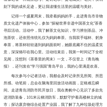
刻下我的成长足迹，更让我读懂生活里的温暖与美好。
记得一个盛夏周末，我牵着妈妈的手，走进青岛市非物
质文化遗产体验中心，参加 “探秘世界非遗中国茶文化”茶香
寻踪活动。活动中，我了解茶文化知识，学习辨别茶品、冲
泡茶饮，还依照传统礼仪为妈妈奉茶。当我双手端杯、躬身
奉茶，将茶杯轻轻递到妈妈面前时，她眼底藏不住的温柔笑
意，深深烙印在我心里。活动结束后，我第一时间记下全程
见闻，没想到《茶香里的周末》一文，不仅登上《青岛晚
报》，还刊发在“学习强国”青岛平台，我的心里满是欢喜。
每次参与小记者活动，我都会及时记录所见所闻、所思
所感。动笔前，总会在脑海里回放活动画面，定格难忘瞬
间。走进青岛消防市民开放日，我在奥帆中心见识了多款先
进消防装备，101米云梯消防车，默默守护着高楼林立的城
市；探访废弃物综合处置产业园，我了解了九种垃圾处理方