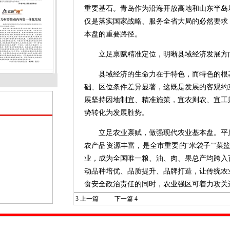
重要基石。青岛作为沿海开放高地和山东半岛
仅是落实国家战略、服务全省大局的必然要求
本盘的重要路径。
立足禀赋精准定位，明晰县域经济发展方
县域经济的生命力在于特色，而特色的根基
础、区位条件差异显著，这既是发展的客观约
展坚持因地制宜、精准施策，宜农则农、宜工
势转化为发展胜势。
立足农业禀赋，做强现代农业基本盘。平度
农产品资源丰富，是全市重要的“米袋子”“菜
业，成为全国唯一粮、油、肉、果总产均跨入
动品种培优、品质提升、品牌打造，让传统农
食安全政治责任的同时，农业强区可着力攻关
链条数字化管理平台‌，打造面向半岛城市群
3
上一篇
下一篇
4
立足工业基础，打造先进制造集聚区。胶
溢，培育形成特色鲜明的制造业集群。胶州依