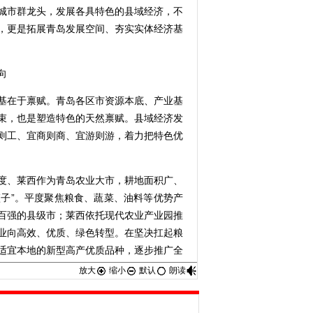
城市群龙头，发展各具特色的县域经济，不
，更是拓展青岛发展空间、夯实实体经济基
向
在于禀赋。青岛各区市资源本底、产业基
束，也是塑造特色的天然禀赋。县域经济发
则工、宜商则商、宜游则游，着力把特色优
、莱西作为青岛农业大市，耕地面积广、
篮子”。平度聚焦粮食、蔬菜、油料等优势产
百强的县级市；莱西依托现代农业产业园推
业向高效、优质、绿色转型。在坚决扛起粮
适宜本地的新型高产优质品种，逐步推广全
的智慧化农产品供应链枢纽。
放大
缩小
默认
朗读
州、即墨等市区主动承接中心城市产业外
托空港优势，将临空经济、现代物流等产业