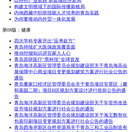
以特色产业新路 塑县域经济新局
构建文明视域下的国际传播新格局
内地西藏中职班技能人才培养的青岛实践
为何要推动内外贸一体化发展
第08版：健康
四大学科专家开出“应考处方”
青岛持续扩大医保政策覆盖面
推动控烟知识进百家入人心
青岛原研医疗“黑科技”全球首发
青岛海洋高新区管理委员会规划建设部关于青岛海高会
展保障中心商业项目变更规划建筑方案进行社会公告的
通告
青岛董家口经济区管理委员会关于黄岛项目安置区（馨
和嘉园二期）项目B区规划方案设计进行批前公告的通
告
青岛海洋高新区管理委员会规划建设部关于车管所改造
提升项目规划方案进行社会公告的通告
青岛海洋高新区管理委员会规划建设部关于海王数智化
包装印刷项目变更规划方案进行社会公告的通告
青岛西海岸新区自然资源局关于青岛三和工业品制造有