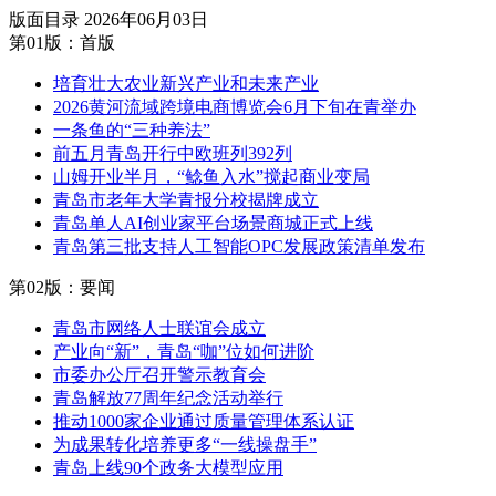
版面目录
2026年06月03日
第01版：首版
培育壮大农业新兴产业和未来产业
2026黄河流域跨境电商博览会6月下旬在青举办
一条鱼的“三种养法”
前五月青岛开行中欧班列392列
山姆开业半月，“鲶鱼入水”搅起商业变局
青岛市老年大学青报分校揭牌成立
青岛单人AI创业家平台场景商城正式上线
青岛第三批支持人工智能OPC发展政策清单发布
第02版：要闻
青岛市网络人士联谊会成立
产业向“新”，青岛“咖”位如何进阶
市委办公厅召开警示教育会
青岛解放77周年纪念活动举行
推动1000家企业通过质量管理体系认证
为成果转化培养更多“一线操盘手”
青岛​上线90个政务大模型应用