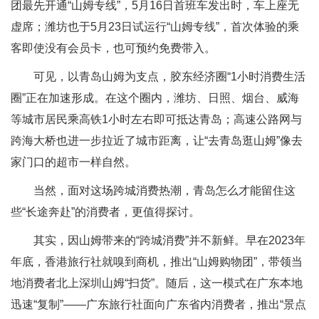
团最先开通“山姆专线”，5月16日首班车发出时，车上座无
虚席；潍坊也于5月23日试运行“山姆专线”，首次体验的乘
客即使没有会员卡，也可预约免费带入。
可见，以青岛山姆为支点，胶东经济圈“1小时消费生活
圈”正在加速形成。在这个圈内，潍坊、日照、烟台、威海
等城市居民乘高铁1小时左右即可抵达青岛；高速公路网与
跨海大桥也进一步拉近了城市距离，让“去青岛逛山姆”像去
家门口的超市一样自然。
当然，面对这场跨城消费热潮，青岛怎么才能留住这
些“长途奔赴”的消费者，更值得探讨。
其实，因山姆带来的“跨城消费”并不新鲜。早在2023年
年底，香港旅行社就嗅到商机，推出“山姆购物团”，带领当
地消费者北上深圳山姆“扫货”。随后，这一模式在广东本地
迅速“复制”——广东旅行社面向广东省内消费者，推出“景点