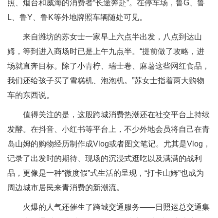
照、烟台和威海的消费者“长途奔赴”。在停车场，鲁G、鲁
L、鲁Y、鲁K等外地牌照车辆随处可见。
来自潍坊的苏女士一家早上六点半出发，八点到达山
姆，等到进入商场时已是上午九点半。“提前做了攻略，进
场就直奔目标。除了小青柠、瑞士卷、麻薯这些网红食品，
我们还给孩子买了雪糕机、泡泡机。”苏女士指着两大购物
车的东西说。
值得关注的是，这股跨城消费热潮还在社交平台上持续
发酵。在抖音、小红书等平台上，不少外地会员将自己在青
岛山姆的购物经历制作成Vlog或者图文笔记。尤其是Vlog，
记录了出发时的期待、现场的沉浸式逛吃以及满满的战利
品，更像是一种“微度假”式生活的呈现，“打卡山姆”也成为
周边城市居民来青消费的新潮流。
火爆的人气还催生了跨城交通服务——日照运总交通集