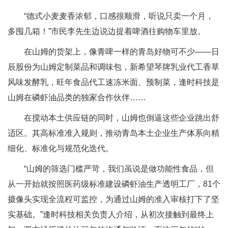
“德式小麦麦香浓郁，口感很顺滑，听说只卖一个月，
多囤几箱！”市民李先生边说边提着啤酒往购物车里放。
在山姆的货架上，像青啤一样的青岛好物可不少——日
辰股份为山姆定制菜品和调味包，新希望琴牌乳业代工香草
风味发酵乳，旺年食品代工速冻米面、预制菜，逢时科技是
山姆在磷虾油品类的独家合作伙伴……
在搅动本土供应链的同时，山姆也倒逼这些企业跳出舒
适区。其高标准准入规则，推动青岛本土企业生产体系向精
细化、标准化与规范化迭代。
“山姆的筛选门槛严苛，我们虽说是做功能性食品，但
从一开始就按照医药级标准建设磷虾油生产透明工厂，81个
摄像头实现全流程可监控，为通过山姆的准入审核打下了坚
实基础。”逢时科技相关负责人介绍，从初次接触到最终上