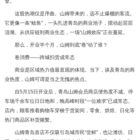
擎。
这股热潮仅是序曲。山姆带来的，远不止爆棚的客流。
它更像一条“鲶鱼”，一头扎进青岛的商业池子，搅动起层层
涟漪。从供应链到商业生态，一场“山姆效应”正在蔓延。
那么，开业半个月，山姆到底“卷”动了谁？
卷消费——跨城扫货成常态
商业是区域热力值最直观的体现。当下，谈及青岛的商
业热度，山姆可谓是当之无愧的焦点。
自5月15日开业后，青岛山姆会员商店便热度不减。停
车场千余车位日日饱和，晚高峰时段“一位难求”已成常态。
店内，顾客推着购物车穿梭于货架间，零食、烘焙、日化等
热门商品区补货频繁。
山姆青岛首店不仅吸引岛城市民“尝鲜”，也让潍坊、日