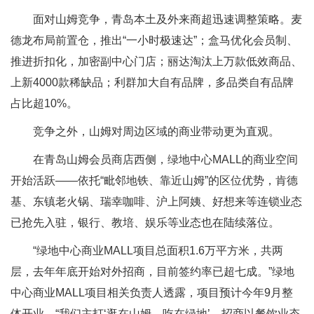
面对山姆竞争，青岛本土及外来商超迅速调整策略。麦
德龙布局前置仓，推出“一小时极速达”；盒马优化会员制、
推进折扣化，加密副中心门店；丽达淘汰上万款低效商品、
上新4000款稀缺品；利群加大自有品牌，多品类自有品牌
占比超10%。
竞争之外，山姆对周边区域的商业带动更为直观。
在青岛山姆会员商店西侧，绿地中心MALL的商业空间
开始活跃——依托“毗邻地铁、靠近山姆”的区位优势，肯德
基、东镇老火锅、瑞幸咖啡、沪上阿姨、好想来等连锁业态
已抢先入驻，银行、教培、娱乐等业态也在陆续落位。
“绿地中心商业MALL项目总面积1.6万平方米，共两
层，去年年底开始对外招商，目前签约率已超七成。”绿地
中心商业MALL项目相关负责人透露，项目预计今年9月整
体开业。“我们主打‘逛在山姆、吃在绿地’，招商以餐饮业态