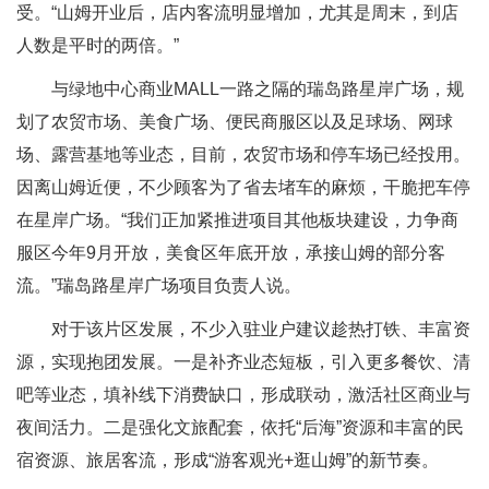
受。“山姆开业后，店内客流明显增加，尤其是周末，到店
人数是平时的两倍。”
与绿地中心商业MALL一路之隔的瑞岛路星岸广场，规
划了农贸市场、美食广场、便民商服区以及足球场、网球
场、露营基地等业态，目前，农贸市场和停车场已经投用。
因离山姆近便，不少顾客为了省去堵车的麻烦，干脆把车停
在星岸广场。“我们正加紧推进项目其他板块建设，力争商
服区今年9月开放，美食区年底开放，承接山姆的部分客
流。”瑞岛路星岸广场项目负责人说。
对于该片区发展，不少入驻业户建议趁热打铁、丰富资
源，实现抱团发展。一是补齐业态短板，引入更多餐饮、清
吧等业态，填补线下消费缺口，形成联动，激活社区商业与
夜间活力。二是强化文旅配套，依托“后海”资源和丰富的民
宿资源、旅居客流，形成“游客观光+逛山姆”的新节奏。