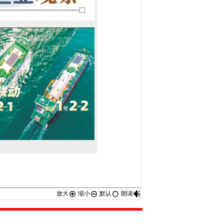
放大
缩小
默认
朗读
1号2-2”首批12吨三文鱼开捕上市，这
实现鲑鳟鱼的规模化、商业化产出；再往前