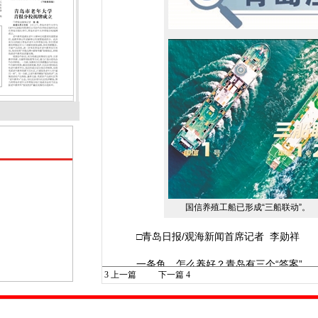
国信养殖工船已形成“三船联动”。
□青岛日报/观海新闻首席记者 李勋祥
一条鱼，怎么养好？青岛有三个“答案”。
3
上一篇
下一篇
4
近日，15万吨级智慧渔业大型养殖工船“国信
是全球范围内首次在超大型移动式养殖工船上