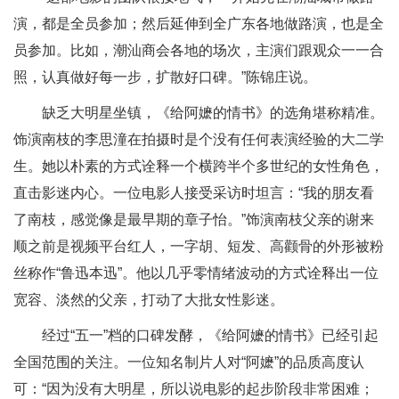
演，都是全员参加；然后延伸到全广东各地做路演，也是全
员参加。比如，潮汕商会各地的场次，主演们跟观众一一合
照，认真做好每一步，扩散好口碑。”陈锦庄说。
缺乏大明星坐镇，《给阿嬷的情书》的选角堪称精准。
饰演南枝的李思潼在拍摄时是个没有任何表演经验的大二学
生。她以朴素的方式诠释一个横跨半个多世纪的女性角色，
直击影迷内心。一位电影人接受采访时坦言：“我的朋友看
了南枝，感觉像是最早期的章子怡。”饰演南枝父亲的谢来
顺之前是视频平台红人，一字胡、短发、高颧骨的外形被粉
丝称作“鲁迅本迅”。他以几乎零情绪波动的方式诠释出一位
宽容、淡然的父亲，打动了大批女性影迷。
经过“五一”档的口碑发酵，《给阿嬷的情书》已经引起
全国范围的关注。一位知名制片人对“阿嬷”的品质高度认
可：“因为没有大明星，所以说电影的起步阶段非常困难；