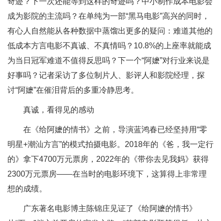
奇迹？下一次还能等到这样的奇迹吗？中小制作成本电影会
成为影院的主流吗？在单纯为一部“黑马电影”高兴的同时，
有心人自然能从各种数据中蒸馏出更多的疑问：难道其他的
低成本方言电影不真诚、不真情吗？10.8%的上座率就能成
为当日冠军难道不值得反思吗？下一个“阿嬷”对行业来说是
好事吗？记者采访了多位制片人、影评人和影院经理，探
讨“阿嬷”在催泪背后的多重冷静思考。
真诚，看得见的感动
在《给阿嬷的情书》之前，导演蓝鸿春已经坚持用“零
明星+潮汕方言”的模式拍摄电影。2018年的《爸，我一定行
的》拿下4700万元票房，2022年的《带你去见我妈》获得
2300万元票房——在当时的电影环境下，这算得上非常理
想的成绩。
广东著名电影博主陈锦庄见证了《给阿嬷的情书》