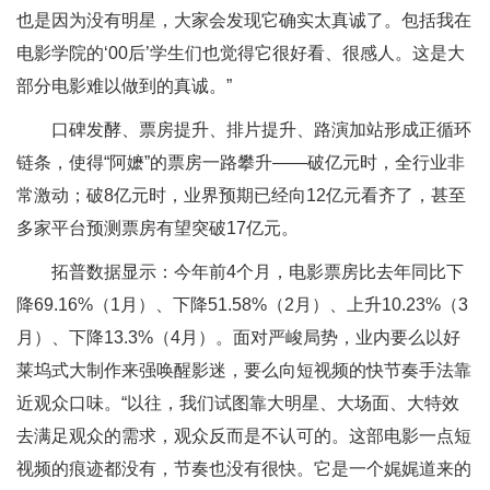
也是因为没有明星，大家会发现它确实太真诚了。包括我在
电影学院的‘00后’学生们也觉得它很好看、很感人。这是大
部分电影难以做到的真诚。”
口碑发酵、票房提升、排片提升、路演加站形成正循环
链条，使得“阿嬷”的票房一路攀升——破亿元时，全行业非
常激动；破8亿元时，业界预期已经向12亿元看齐了，甚至
多家平台预测票房有望突破17亿元。
拓普数据显示：今年前4个月，电影票房比去年同比下
降69.16%（1月）、下降51.58%（2月）、上升10.23%（3
月）、下降13.3%（4月）。面对严峻局势，业内要么以好
莱坞式大制作来强唤醒影迷，要么向短视频的快节奏手法靠
近观众口味。“以往，我们试图靠大明星、大场面、大特效
去满足观众的需求，观众反而是不认可的。这部电影一点短
视频的痕迹都没有，节奏也没有很快。它是一个娓娓道来的