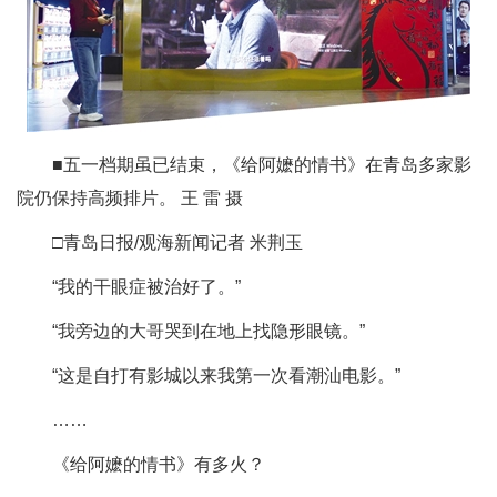
■五一档期虽已结束，《给阿嬷的情书》在青岛多家影
院仍保持高频排片。 王 雷 摄
□青岛日报/观海新闻记者 米荆玉
“我的干眼症被治好了。”
“我旁边的大哥哭到在地上找隐形眼镜。”
“这是自打有影城以来我第一次看潮汕电影。”
……
《给阿嬷的情书》有多火？