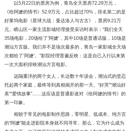
以5月22日的票房为例，青岛全天票房72.29万元，
《给阿嬷的情书》52.9万元，占比超过70%，排名第二的是
好莱坞电影《星球大战：曼达洛人与古古》，票房9.21万
元。崂山区一家主流影城经理接受采访时表示：“我们全天
35场电影，20场给了‘阿嬷’，其中10场是普通话版，10场是
潮汕方言版。我们并不是场次最多的，青岛一家影城全天场
次都给了‘阿嬷’。”影院经理普遍反映：这是自己入行以来第
一次大面积排映潮汕方言电影。
远隔重洋的两个女人，长达数十年误会，潮汕式的坚忍
托起两个家庭，最终等到真相揭开的那一天。“好哭”“潮汕好
美”“爱情故事”……这应该是普通影迷对《给阿嬷的情书》的
第一印象。
相较于常见的电影制作思路，零明星、低成本、纯方言
的“阿嬷”能走进影院本身就不同寻常。那么，它为什么成为