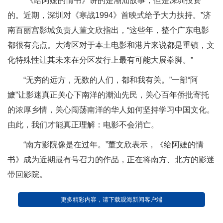
“《给阿嬷的情书》讲的是潮汕故事，但是深圳投资
的。近期，深圳对《寒战1994》首映式给予大力扶持。”济
南百丽宫影城负责人董文欣指出，“这些年，整个广东电影
都很有亮点。大湾区对于本土电影和港片来说都是重镇，文
化特殊性让其未来在分区发行上最有可能大展拳脚。”
“无穷的远方，无数的人们，都和我有关。”一部“阿
嬷”让影迷真正关心下南洋的潮汕先民，关心百年侨批寄托
的浓厚乡情，关心闯荡南洋的华人如何坚持学习中国文化。
由此，我们才能真正理解：电影不会消亡。
“南方影院像是在过年。”董文欣表示，《给阿嬷的情
书》成为近期最有号召力的作品，正在将南方、北方的影迷
带回影院。
更多精彩内容，请下载观海新闻客户端