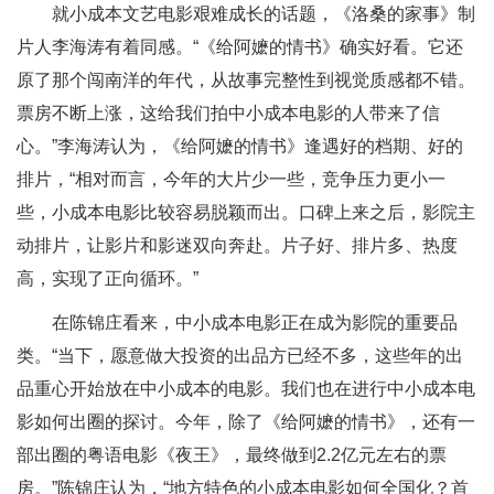
就小成本文艺电影艰难成长的话题，《洛桑的家事》制
片人李海涛有着同感。“《给阿嬷的情书》确实好看。它还
原了那个闯南洋的年代，从故事完整性到视觉质感都不错。
票房不断上涨，这给我们拍中小成本电影的人带来了信
心。”李海涛认为，《给阿嬷的情书》逢遇好的档期、好的
排片，“相对而言，今年的大片少一些，竞争压力更小一
些，小成本电影比较容易脱颖而出。口碑上来之后，影院主
动排片，让影片和影迷双向奔赴。片子好、排片多、热度
高，实现了正向循环。”
在陈锦庄看来，中小成本电影正在成为影院的重要品
类。“当下，愿意做大投资的出品方已经不多，这些年的出
品重心开始放在中小成本的电影。我们也在进行中小成本电
影如何出圈的探讨。今年，除了《给阿嬷的情书》，还有一
部出圈的粤语电影《夜王》，最终做到2.2亿元左右的票
房。”陈锦庄认为，“地方特色的小成本电影如何全国化？首