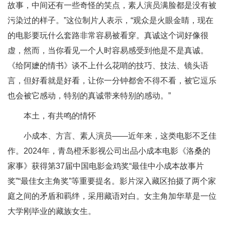
故事，中间还有一些奇怪的笑点，素人演员满脸都是没有被
污染过的样子。”这位制片人表示，“观众是火眼金睛，现在
的电影要玩什么套路非常容易被看穿。真诚这个词好像很
虚，然而，当你看见一个人时容易感受到他是不是真诚。
《给阿嬷的情书》谈不上什么花哨的技巧、技法、镜头语
言，但好看就是好看，让你一分钟都舍不得不看，被它逗乐
也会被它感动，特别的真诚带来特别的感动。”
本土，有共鸣的情怀
小成本、方言、素人演员——近年来，这类电影不乏佳
作。2024年，青岛橙禾影视公司出品小成本电影《洛桑的
家事》获得第37届中国电影金鸡奖“最佳中小成本故事片
奖”“最佳女主角奖”等重要提名。影片深入藏区拍摄了两个家
庭之间的矛盾和羁绊，采用藏语对白。女主角加华草是一位
大学刚毕业的藏族女生。