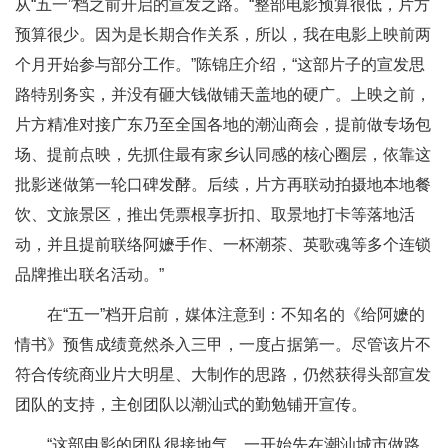
从“五一”档之前开启的宣发之路。“整部电影预算很低，片方
预算很少。因为是长期合作关系，所以，我在电影上映前两
个月开始参与部分工作。”陈锦庄介绍，“这部片子的宣发思
路特别务实，并没有砸大钱做铺天盖地的硬广。上映之前，
片方精准对接广东乃至全国各地的潮汕商会，提前做专场包
场、提前点映，先抓住最有家乡认同感的核心圈层，依靠这
批影迷做第一轮口碑发酵。后续，片方再联动拍摄地本地餐
饮、文旅景区，推出凭票根享折扣、取景地打卡等落地活
动，并且提前联络阿嬷手作、一杯潮茶、英歌魂等多个连锁
品牌推出联名活动。”
在“五一”档开启前，媒体注意到：不知名的《给阿嬷的
情书》预售成绩竟然杀入三甲，一度占据第一。尽管该片不
符合传统商业片大明星、大制作的思路，仍然获得头部宣发
团队的支持，主创团队以潮汕式的勤勉铺开宣传。
“这部电影的团队很接地气，一开始先在潮汕城市做路