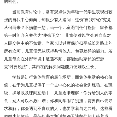
的机会。
当前教育讨论中，常有观点认为年轻一代学生表现出较
强的自我中心倾向，却很少有人追问：这份“自我中心”究竟
从何而来？不妨想一想，当一个儿童遇到任何挫折，家长都
第一时间介入并代为“伸张正义”，儿童便难以学会独自应对
人际交往中的不如意。当家长以过度保护扫平成长道路上的
所有坎坷，儿童便无从获得共情他人、包容差异的能力。若
儿童每次在外部环境中遭遇不顺，都能借助家长的资源
去“讨要说法”，其内在的解决问题能力便难以生长。
学校是进行集体教育的最佳场所，而集体生活的核心价
值，在于为儿童提供了一个去中心化的社会化训练场。在班
级、操场以及课间互动中，儿童逐渐理解：你分给别人的零
食，别人可以不必回赠；你和同学闹了别扭，需要自己去寻
求和解；你会遇到不喜欢的人，也要学着与之共处。这些看
似微小的体验，是任何书本和说教都无法替代的人格养成