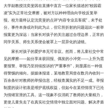
大学副教授沈奕斐因在直播中直言一位家长描述的“校园霸
凌”实为正常社交摩擦，被对方以种种理由向学校反复举
报。校方最终认定沈奕斐的点评“内容专业且客观”，未予处
分。事件本身或许到此为止，但它所折射的问题远比一桩举
报案更为深远：当家长对孩子的关注越过合理边界，正常的
同学关系、师生关系便会被罩上一层异化的滤镜。
家长对孩子的爱护本无可非议。然而，将儿童社交中常
见的摩擦——如分享未获回报、偶发的小冲突——上升为需
要报警、举报乃至持续投诉的“严重事件”，则显露出一种值
得警惕的倾向。据媒体报道，某地教育局曾在数月内收到一
百余条针对教师的举报信息，经核查属实的不足一成。举报
制度的设计初衷是维护底线权益，但如今在某些情境下已沦
为情绪宣泄的工具。这一现象不仅消耗了教师的大量精力，
更使儿童失去了在真实社交情境中独立面对问题、解决矛盾