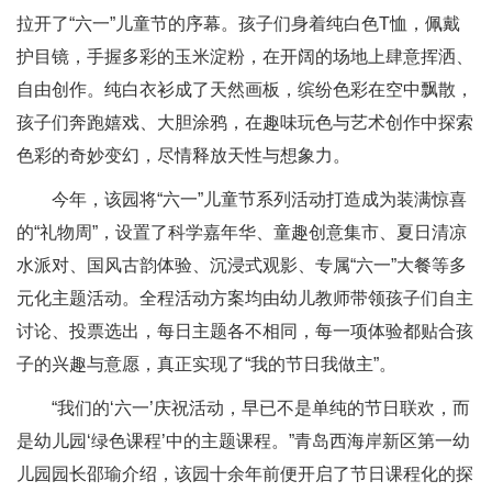
拉开了“六一”儿童节的序幕。孩子们身着纯白色T恤，佩戴
护目镜，手握多彩的玉米淀粉，在开阔的场地上肆意挥洒、
自由创作。纯白衣衫成了天然画板，缤纷色彩在空中飘散，
孩子们奔跑嬉戏、大胆涂鸦，在趣味玩色与艺术创作中探索
色彩的奇妙变幻，尽情释放天性与想象力。
今年，该园将“六一”儿童节系列活动打造成为装满惊喜
的“礼物周”，设置了科学嘉年华、童趣创意集市、夏日清凉
水派对、国风古韵体验、沉浸式观影、专属“六一”大餐等多
元化主题活动。全程活动方案均由幼儿教师带领孩子们自主
讨论、投票选出，每日主题各不相同，每一项体验都贴合孩
子的兴趣与意愿，真正实现了“我的节日我做主”。
“我们的‘六一’庆祝活动，早已不是单纯的节日联欢，而
是幼儿园‘绿色课程’中的主题课程。”青岛西海岸新区第一幼
儿园园长邵瑜介绍，该园十余年前便开启了节日课程化的探