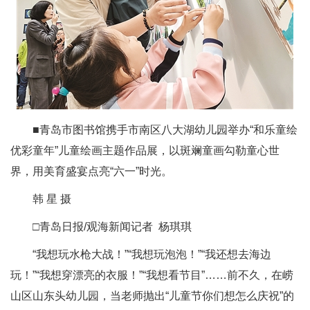
■青岛市图书馆携手市南区八大湖幼儿园举办“和乐童绘
优彩童年”儿童绘画主题作品展，以斑斓童画勾勒童心世
界，用美育盛宴点亮“六一”时光。
韩 星 摄
□青岛日报/观海新闻记者 杨琪琪
“我想玩水枪大战！”“我想玩泡泡！”“我还想去海边
玩！”“我想穿漂亮的衣服！”“我想看节目”……前不久，在崂
山区山东头幼儿园，当老师抛出“儿童节你们想怎么庆祝”的