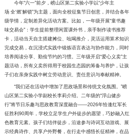
今年“六一”前夕，崂山区第二实验小学以“少年主
场 全‘燃’解锁”为主题，面向全校征集节日创意，并结合各年
级学情，定制差异化活动方案。比如，一年级开展“童书趣
味交易会”：学生提前整理闲置课外书，亲手制作读书推荐
卡，活动当天自主搭建摊位、吆喝推介，灵活运用算术知识
完成交易，在沉浸式实践中锻炼语言表达与协作能力，同时
培养阅读分享、勤俭节约的习惯。三年级开启“爱心义卖”主
题活动，所有义卖所得用于校园生态园的筹备与养护，让孩
子们在亲身实践中树立劳动意识、责任意识与奉献精神。
“我们还在活动中增加了思政场景和传统文化氛围。”崂
山区第二实验小学副校长李莉介绍。二年级的“浮山健步
行”将节日乐趣与思政教育深度融合——2026年恰逢红军长
征胜利90周年，学校立足学生户外徒步的愿望，巧妙融入红
色教育元素。孩子们结伴徒步，沿途参与诗词互动游戏、展
示经典诗作、共享户外野餐，在行走中感悟长征精神，在品