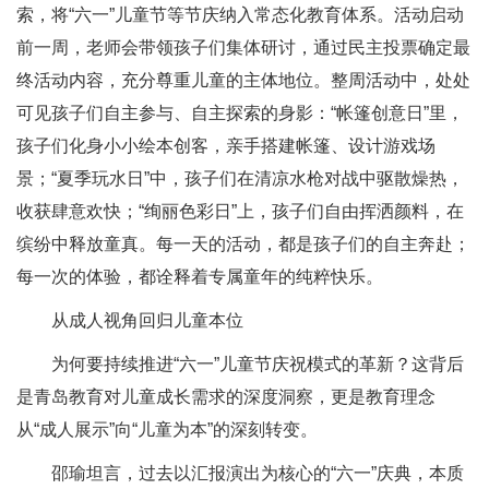
索，将“六一”儿童节等节庆纳入常态化教育体系。活动启动
前一周，老师会带领孩子们集体研讨，通过民主投票确定最
终活动内容，充分尊重儿童的主体地位。整周活动中，处处
可见孩子们自主参与、自主探索的身影：“帐篷创意日”里，
孩子们化身小小绘本创客，亲手搭建帐篷、设计游戏场
景；“夏季玩水日”中，孩子们在清凉水枪对战中驱散燥热，
收获肆意欢快；“绚丽色彩日”上，孩子们自由挥洒颜料，在
缤纷中释放童真。每一天的活动，都是孩子们的自主奔赴；
每一次的体验，都诠释着专属童年的纯粹快乐。
从成人视角回归儿童本位
为何要持续推进“六一”儿童节庆祝模式的革新？这背后
是青岛教育对儿童成长需求的深度洞察，更是教育理念
从“成人展示”向“儿童为本”的深刻转变。
邵瑜坦言，过去以汇报演出为核心的“六一”庆典，本质