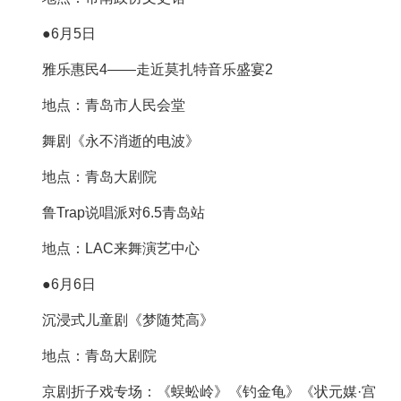
●6月5日
雅乐惠民4——走近莫扎特音乐盛宴2
地点：青岛市人民会堂
舞剧《永不消逝的电波》
地点：青岛大剧院
鲁Trap说唱派对6.5青岛站
地点：LAC来舞演艺中心
●6月6日
沉浸式儿童剧《梦随梵高》
地点：青岛大剧院
京剧折子戏专场：《蜈蚣岭》《钓金龟》《状元媒·宫