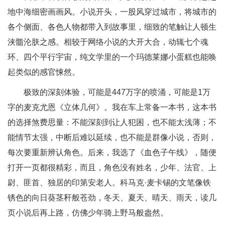
地中海细密画画风。小说开头，一股风穿过城市，将城市的
各个侧面、各色人物都带入到故事里，细致的笔触让人顿生
浃髓沦肤之感。相较于网络小说的大开大合，动辄七个魂
环、四个平行宇宙，纯文学里的一个玛德莱娜小蛋糕也能唤
起类似的感官悚然。
极致的深刻体验，可能是447万字的喷涌，可能是1万
字的麦克尤恩《立体几何》。我在车上常备一本书，这本书
的选择煞费思量：不能深刻到让人犯困，也不能太浅薄；不
能情节太强，中断后难以延续，也不能是群像小说，否则，
每次要重新辨认角色。后来，我选了《血色子午线》，随便
打开一页都很精彩，而且，角色没有姓名，少年、法官、上
尉、匪首、独居的印第安老人。科马克·麦卡锡的文笔像铁
锈色的向日葵茎秆般苍劲，冬天、夏天、晴天、雨天，读几
页小说后再上路，仿佛少年骑上野马般盎然。