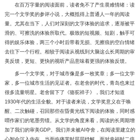
在百万字量的阅读面前，读者免不了产生畏难情绪：读
完一个文学奖的参评小说，大概抵得上普通人一年的阅读
量。尤其在当下，人们对深刻的文字体验的追求，逐渐被平
滑的、可擦洗的体验所取代。极致的短视频、短剧，触手可
得的娱乐体验，两三个小时后带着无损、无擦痕的空白情绪
去往下一个行程。相较于阅读从视线到大脑这么长周期的审
美反馈，更短、更快的视听产品意味着更强的体验反馈。
多一个文学奖，对于城市像是多一枚奖章；多一位文学
家，多一位城市生活的见证者。在老舍的时代，青岛也来过
很多流量明星。老舍留下了《骆驼祥子》，我们才知道
1930年代的生活全貌。对于读者来说，文学奖意义在于唤
醒、二次触碰，召回那些在昏黄光线下阅读的体验，同时感
喟作家们的笔墨劳绩。从文学的角度来看，阅读的长周期增
加了我们的审美GDP。我们并未被AI夺舍，在阅读里建立的
心智会沉入内在，当面临痛苦时层层纾解，面对幸福时二倍