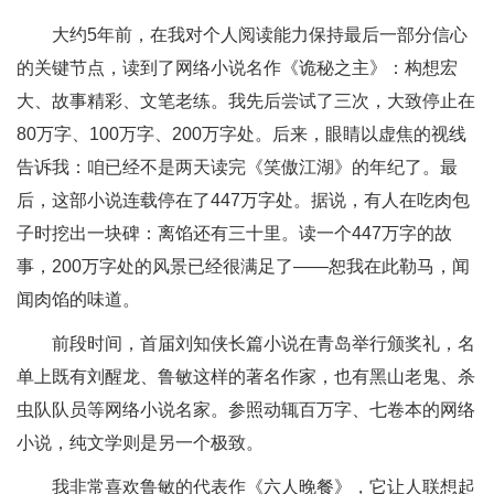
大约5年前，在我对个人阅读能力保持最后一部分信心
的关键节点，读到了网络小说名作《诡秘之主》：构想宏
大、故事精彩、文笔老练。我先后尝试了三次，大致停止在
80万字、100万字、200万字处。后来，眼睛以虚焦的视线
告诉我：咱已经不是两天读完《笑傲江湖》的年纪了。最
后，这部小说连载停在了447万字处。据说，有人在吃肉包
子时挖出一块碑：离馅还有三十里。读一个447万字的故
事，200万字处的风景已经很满足了——恕我在此勒马，闻
闻肉馅的味道。
前段时间，首届刘知侠长篇小说在青岛举行颁奖礼，名
单上既有刘醒龙、鲁敏这样的著名作家，也有黑山老鬼、杀
虫队队员等网络小说名家。参照动辄百万字、七卷本的网络
小说，纯文学则是另一个极致。
我非常喜欢鲁敏的代表作《六人晚餐》，它让人联想起