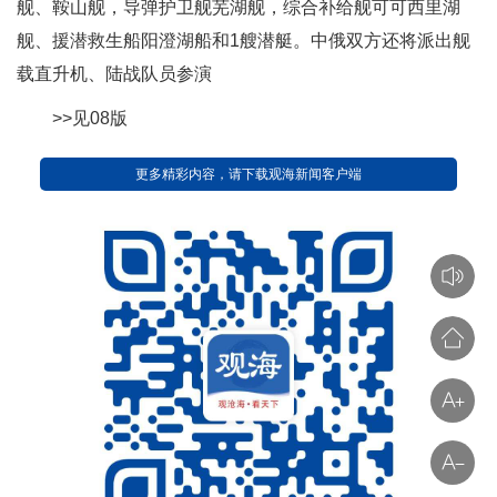
舰、鞍山舰，导弹护卫舰芜湖舰，综合补给舰可可西里湖
舰、援潜救生船阳澄湖船和1艘潜艇。中俄双方还将派出舰
载直升机、陆战队员参演
>>见08版
更多精彩内容，请下载观海新闻客户端