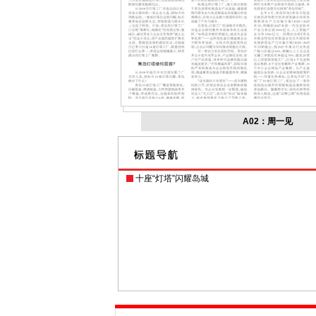
A02：周一见
十座“灯塔”闪耀岛城