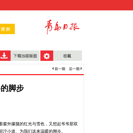
前一期
后一期
冬的脚步
窗外朦胧的红光与雪色，又想起爷爷那双
泥泞小道、为我们送来温暖的脚步。