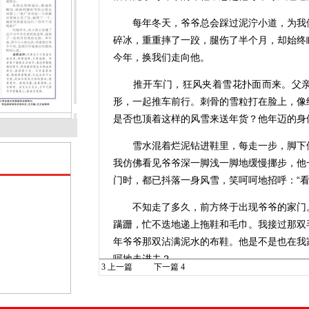
每年冬天，爷爷总会踩过泥泞小道，为我们
碎冰，重重摔了一跤，腿伤了半个月，却始终
今年，换我们走向他。
推开车门，狂风夹着雪花扑面而来。父亲
形，一起推车前行。刺骨的雪粒打在脸上，像
是否也顶着这样的风雪来送年货？他年迈的身
雪水混着烂泥钻进鞋里，每走一步，脚下便
我仿佛看见爷爷深一脚浅一脚地缓慢挪步，他
门时，都已抖落一身风雪，笑呵呵地招呼：“看
不知走了多久，前方终于出现爷爷的家门。
蹒跚，忙不迭地递上拖鞋和毛巾。我接过那双
年爷爷那双沾满泥水的布鞋。他是不是也在我
呵地走进去？
3
上一篇
下一篇
4
我低头看着脚上的拖鞋，心中一酸。原来我
过的路；原来我感受到的每一分寒冷，都是他