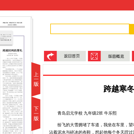
跨越寒
青岛启元学校 九年级2班 牛乐熙
纷飞的大雪拥堵了车道，我坐在车里，望着
沾着泥水与碎冰的布鞋，想起他每个冬天蹚过