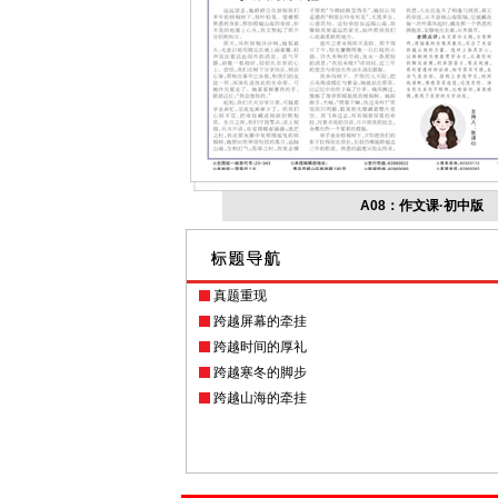
A08：作文课·初中版
真题重现
跨越屏幕的牵挂
跨越时间的厚礼
跨越寒冬的脚步
跨越山海的牵挂