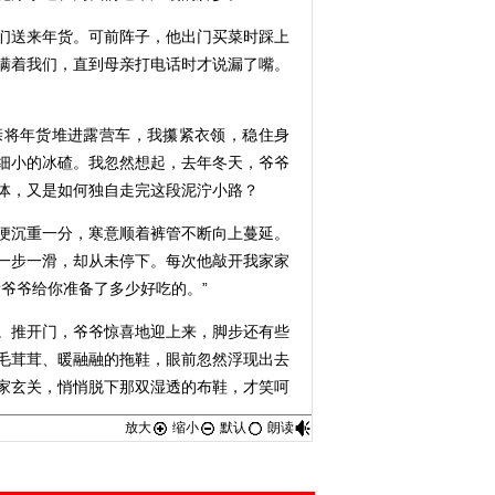
送来年货。可前阵子，他出门买菜时踩上
瞒着我们，直到母亲打电话时才说漏了嘴。
将年货堆进露营车，我攥紧衣领，稳住身
细小的冰碴。我忽然想起，去年冬天，爷爷
体，又是如何独自走完这段泥泞小路？
沉重一分，寒意顺着裤管不断向上蔓延。
一步一滑，却从未停下。每次他敲开我家家
爷爷给你准备了多少好吃的。”
推开门，爷爷惊喜地迎上来，脚步还有些
毛茸茸、暖融融的拖鞋，眼前忽然浮现出去
家玄关，悄悄脱下那双湿透的布鞋，才笑呵
放大
缩小
默认
朗读
走过的每一步艰难，都是爷爷曾无数次走
曾默默扛下的风雪。我挎着爷爷的胳膊，扶