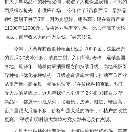
扩大了早熟品种的种植比例，改进了大棚保温设施，种出的
西瓜得以抢先上市供应市场。“今年种了7亩多西瓜，早熟品
种红蜜甜王种了5亩，因为光照好、棚温高，现在看亩产量
11000至12000斤，价格是八毛五至九毛，比去年高了大约
两成，亩产收入大约一万块钱。”吴京波说。
今年，大黄埠村西瓜种植面积达到700多亩，这里出产
的西瓜以“皮薄汁多、清脆甘甜、入口即化”著称，远销全国
各地。近些年，随着健康消费理念的持续升级，当地积极引
导种植户优化品种结构、升级改造设施大棚，推动西瓜产业
从重产量向高品质、精品化转变。“在传统种植京欣、甜王
等大瓜的基础上，这几年我们又引进了‘2K’和‘彩虹西瓜’等
新品种，都属于小瓜系列，吊着长，皮薄、瓤红、糖度高，
亩产量跟大瓜差不多，价格却是大瓜的两倍，种植户的收益
更高。”平度市明村镇大黄埠村党支部书记吴仁杰说。
立足当地独特的地理位置、土壤结构和气候条件，平度