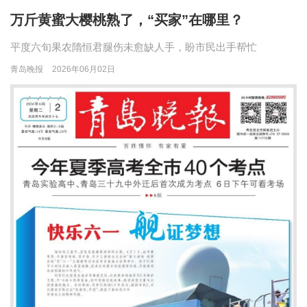
万斤黄蜜大樱桃熟了，“买家”在哪里？
平度六旬果农隋恒君腿伤未愈缺人手，盼市民出手帮忙
青岛晚报
2026年06月02日