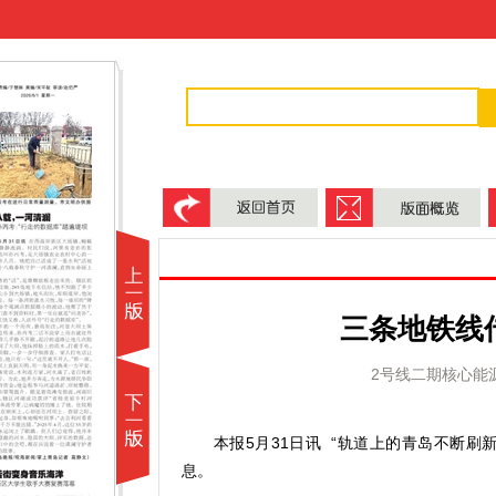
三条地铁线
2号线二期核心能
本报5月31日讯 “轨道上的青岛不断刷
息。