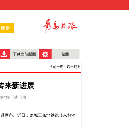
前一期
后一期
传来新进展
源枢纽正式启用
新进度条。近日，岛城三条地铁线传来好消