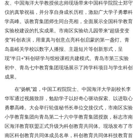
友、中国海洋大学教授侯志帅现场带来中国科学院院士郑守
仪的真挚祝福，并分享自身成长历程，激励广大学子勇攀科
学高峰。该教育集团师生同台亮相，全面展示全国科学教育
实验校建设的扎实成果。市南区实验幼儿园带来“超级变变
变”科创表演，用童真与创意点亮科创启蒙的第一盏灯。青
岛嘉峪关学校以数字人播报、主题短片等创新形式，呈
现“半日+”科创研学与馆校课程共建模式。青岛市第三实验
初中、青岛七中教育集团现场展示了跨学科项目与学生科创
成果。
在“扬帆”篇，中国工程院院士、中国海洋大学副校长李
华军通过视频致辞，勉励学子以好奇心驱动探索、以进取心
勇攀高峰。大会举行轮值秘书长单位交接仪式，市南区实验
小学教育集团向青岛第二十六中学教育集团授旗，标志市南
区海洋教育联盟正式升级为科创教育共同体。现场发布了市
南区科创教育共同体成员名单，科创教育共同体科技教育首