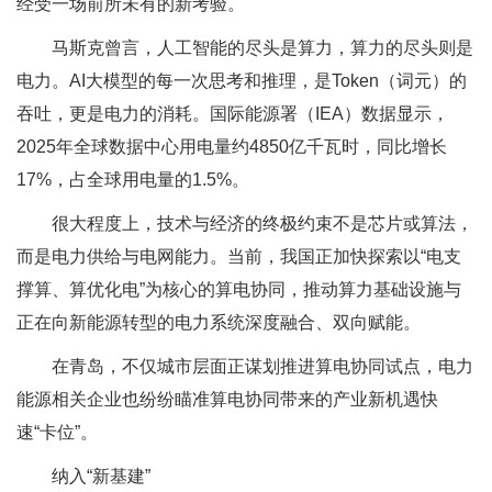
经受一场前所未有的新考验。
马斯克曾言，人工智能的尽头是算力，算力的尽头则是
电力。AI大模型的每一次思考和推理，是Token（词元）的
吞吐，更是电力的消耗。国际能源署（IEA）数据显示，
2025年全球数据中心用电量约4850亿千瓦时，同比增长
17%，占全球用电量的1.5%。
很大程度上，技术与经济的终极约束不是芯片或算法，
而是电力供给与电网能力。当前，我国正加快探索以“电支
撑算、算优化电”为核心的算电协同，推动算力基础设施与
正在向新能源转型的电力系统深度融合、双向赋能。
在青岛，不仅城市层面正谋划推进算电协同试点，电力
能源相关企业也纷纷瞄准算电协同带来的产业新机遇快
速“卡位”。
纳入“新基建”