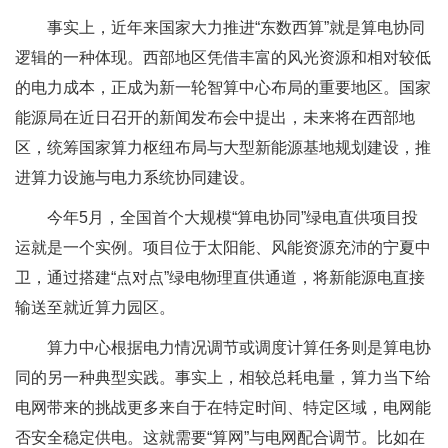
事实上，近年来国家大力推进“东数西算”就是算电协同
逻辑的一种体现。西部地区凭借丰富的风光资源和相对较低
的电力成本，正成为新一轮智算中心布局的重要地区。国家
能源局在近日召开的新闻发布会中提出，未来将在西部地
区，统筹国家算力枢纽布局与大型新能源基地规划建设，推
进算力设施与电力系统协同建设。
今年5月，全国首个大规模“算电协同”绿电直供项目投
运就是一个实例。项目位于太阳能、风能资源充沛的宁夏中
卫，通过搭建“点对点”绿电物理直供通道，将新能源电直接
输送至就近算力园区。
算力中心根据电力情况调节或调度计算任务则是算电协
同的另一种典型实践。事实上，相较总耗电量，算力当下给
电网带来的挑战更多来自于在特定时间、特定区域，电网能
否安全稳定供电。这就需要“算网”与电网配合调节。比如在