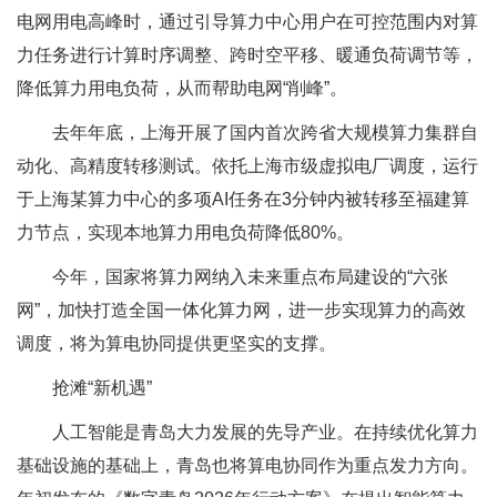
电网用电高峰时，通过引导算力中心用户在可控范围内对算
力任务进行计算时序调整、跨时空平移、暖通负荷调节等，
降低算力用电负荷，从而帮助电网“削峰”。
去年年底，上海开展了国内首次跨省大规模算力集群自
动化、高精度转移测试。依托上海市级虚拟电厂调度，运行
于上海某算力中心的多项AI任务在3分钟内被转移至福建算
力节点，实现本地算力用电负荷降低80%。
今年，国家将算力网纳入未来重点布局建设的“六张
网”，加快打造全国一体化算力网，进一步实现算力的高效
调度，将为算电协同提供更坚实的支撑。
抢滩“新机遇”
人工智能是青岛大力发展的先导产业。在持续优化算力
基础设施的基础上，青岛也将算电协同作为重点发力方向。