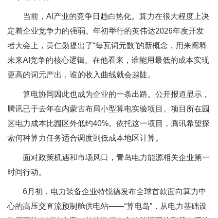
当前，AI产业的竞争日趋白热化。算力在很大程度上决
定着企业竞争力的强弱。年初举行的英伟达2026年度开发
者大会上，黄仁勋提出了“每瓦词元数”的新概念，用来阐释
未来AI竞争的核心逻辑。在他看来，谁能用最低的成本实现
更高的词元产出，谁的收入曲线就会越陡。
算电协同因此也成为企业的一条出路。公开报道显示，
腾讯已于去年在内蒙古布局小型算电实验项目。项目所在园
区电力成本比园区外低约40%。依托这一项目，腾讯希望探
索何种算力任务适合调度到低成本地区计算。
面对政策机遇和市场风口，青岛电力能源相关企业第一
时间行动。
6月初，电力装备企业特锐德发布全球首款面向算力中
心的高压交直流预制舱供电站——“算电岛”，从电力基础设