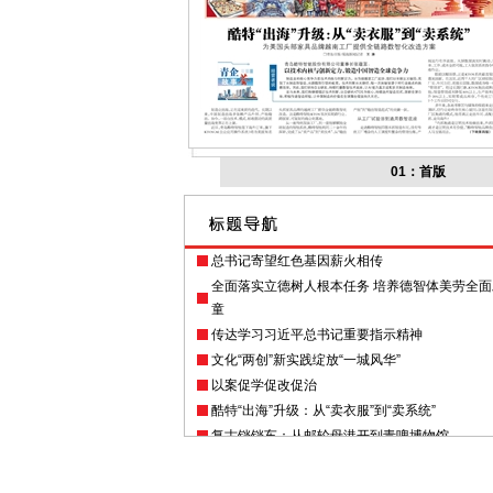
01：首版
总书记寄望红色基因薪火相传
全面落实立德树人根本任务 培养德智体美劳全
童
传达学习习近平总书记重要指示精神
文化“两创”新实践绽放“一城风华”
以案促学促改促治
酷特“出海”升级：从“卖衣服”到“卖系统”
复古铛铛车：从邮轮母港开到青啤博物馆