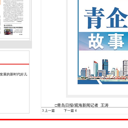
面发展的新时代好儿
□青岛日报/观海新闻记者 王涛
3
上一篇
下一篇
4
经营者说
青岛酷特智能股份有限公司董事长张蕴蓝