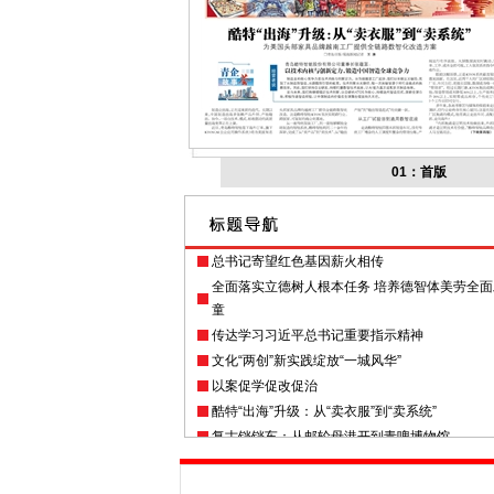
01：首版
总书记寄望红色基因薪火相传
全面落实立德树人根本任务 培养德智体美劳全
童
传达学习习近平总书记重要指示精神
文化“两创”新实践绽放“一城风华”
以案促学促改促治
酷特“出海”升级：从“卖衣服”到“卖系统”
复古铛铛车：从邮轮母港开到青啤博物馆