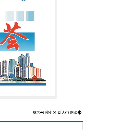
放大
缩小
默认
朗读
：