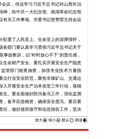
开会议，传达学习习近平总书记对山西长治
精神，给中共一大纪念馆、南湖革命纪念馆
议有关工作事项。市委书记曾赞荣主持会议
彰显了人民至上、生命至上的深厚情怀，
级各部门要认真学习贯彻习近平总书记关于
取事故教训，以“时时放心不下”的责任感，
众生命财产安全。要扎实开展安全生产隐患
、监管部门检查抽查，加强专业技术力量指
重点行业安全防范，聚焦非煤矿山、交通运
深入开展安全生产治本攻坚三年行动，落细
发生。要全面做好防汛备汛工作，强化监测
查，备齐应急物资，确保安全度汛。要压紧
责任，做好值班值守和信息报告工作，坚决
放大
缩小
默认
朗读
于少年儿童和少先队工作的重要论述，坚
本任务，强化少年儿童政治启蒙和价值观塑