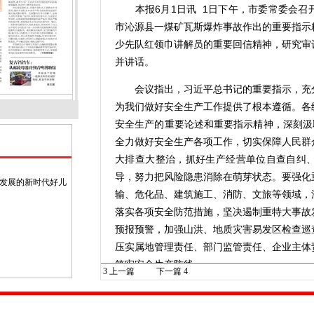
本报6月1日讯 1日下午，市委常委会召
市沁源县一煤矿瓦斯爆炸事故作出的重要指示
少先队红领巾讲解员的重要回信精神，研究审
并讲话。
会议指出，习近平总书记的重要指示，充分
为我们做好安全生产工作提供了根本遵循。各
安全生产的重要论述和重要指示精神，深刻汲
全力做好安全生产各项工作，切实保障人民群
大排查大整治，抓好生产经营单位自查自纠
导，努力把风险隐患消除在萌芽状态。要强化
面发展的新时代好儿
输、危化品、建筑施工、消防、文旅等领域，
落实各项安全防范措施，坚决遏制重特大事故
预报预警，加强山洪、地质灾害易发区检查巡
压实属地管理责任、部门监管责任、企业主体
筑牢安全生产防线。
3
上一篇
下一篇
4
会议强调，要深入贯彻落实习近平总书记关
持党建带团建、队建，全面落实立德树人根