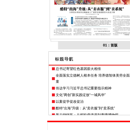
01：首版
总书记寄望红色基因薪火相传
全面落实立德树人根本任务 培养德智体美劳全
童
传达学习习近平总书记重要指示精神
文化“两创”新实践绽放“一城风华”
以案促学促改促治
酷特“出海”升级：从“卖衣服”到“卖系统”
复古铛铛车：从邮轮母港开到青啤博物馆