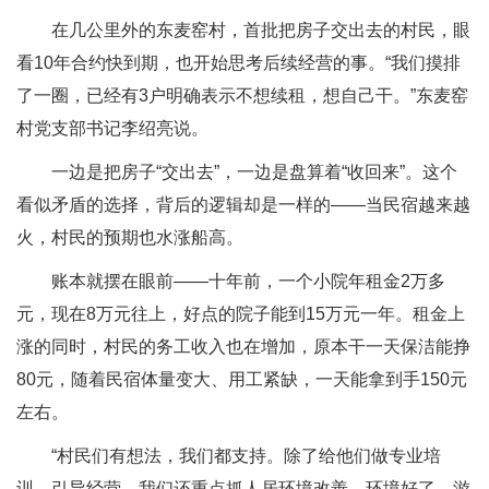
在几公里外的东麦窑村，首批把房子交出去的村民，眼
看10年合约快到期，也开始思考后续经营的事。“我们摸排
了一圈，已经有3户明确表示不想续租，想自己干。”东麦窑
村党支部书记李绍亮说。
一边是把房子“交出去”，一边是盘算着“收回来”。这个
看似矛盾的选择，背后的逻辑却是一样的——当民宿越来越
火，村民的预期也水涨船高。
账本就摆在眼前——十年前，一个小院年租金2万多
元，现在8万元往上，好点的院子能到15万元一年。租金上
涨的同时，村民的务工收入也在增加，原本干一天保洁能挣
80元，随着民宿体量变大、用工紧缺，一天能拿到手150元
左右。
“村民们有想法，我们都支持。除了给他们做专业培
训、引导经营，我们还重点抓人居环境改善。环境好了，游