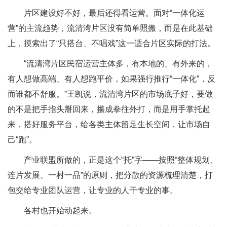
片区建设好不好，最后还得看运营。面对“一体化运
营”的主流趋势，流清湾片区没有简单照搬，而是在此基础
上，摸索出了“只搭台、不唱戏”这一适合片区实际的打法。
“流清湾片区民宿运营主体多，有本地的、有外来的，
有人想做高端、有人想跑平价，如果强行推行“一体化”，反
而谁都不舒服。”王凯说，流清湾片区的市场底子好，要做
的不是把手指头掰回来，攥成拳往外打，而是用手掌托起
来，搭好服务平台，给各类主体留足生长空间，让市场自
己“跑”。
产业联盟所做的，正是这个“托”字——按照“整体规划、
连片发展、一村一品”的原则，把分散的资源梳理清楚，打
包交给专业团队运营，让专业的人干专业的事。
各村也开始动起来。