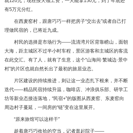
就120元；现在按天领工资，一天能拿150元，到了年底还
有5万元分红。
在西麦窑村，跟唐巧巧一样把房子“交出去”或者自己打
理做民宿的，已将近九成。
村民的选择是市场行为——流清湾片区背靠崂山，面朝
大海，距主城区不过半小时车程，景区游客和主城区的客流
在此交汇。有了人，就有了生意，这个“山海间·繁城边·景中
村”的片区也就自然长出了最初的旅居业态。
片区建设的持续推进，则让这一业态扎下根来，并不断
迭代——精品民宿持续升温，咖啡店、冲浪俱乐部、研学工
坊等新业态接连落地，“民宿+”的版图从西麦窑、东麦窑向
周边村子蔓延，一间房的“链”变在这里展开。
“原来旅馆可以这样干”
趁着唐巧巧收拾的空当，记者逛起院子——