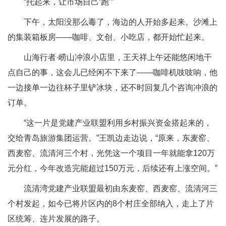
“托起来，让市场自己‘跑’”
下午，太阳没那么毒了，海边的人开始多起来。沙滩上
的集装箱板房——咖啡、文创、小吃店，都开始忙起来。
山海行者·崂山冲浪小店里，王天祥上午还能悠闲地干
点自己的事，这会儿已经闲不下来了——咖啡机吱吱响，他
一边接单一边往杯子里铲冰块，还不时回复几个咨询冲浪的
订单。
“这一片是党建产业联盟利用乡村振兴资金搭起来的，
交给青岛旅游集团运营。”王凯边走边说，“原来，东麦窑、
西麦窑、流清河三个村，光凭这一个项目一年就能拿120万
元分红，今年改造完能超过150万元，后续还有上涨空间。”
流清湾党建产业联盟最初由东麦窑、西麦窑、流清河三
个村发起，如今已将片区内的8个村庄全部纳入，走上了片
区统筹、连片发展的路子。