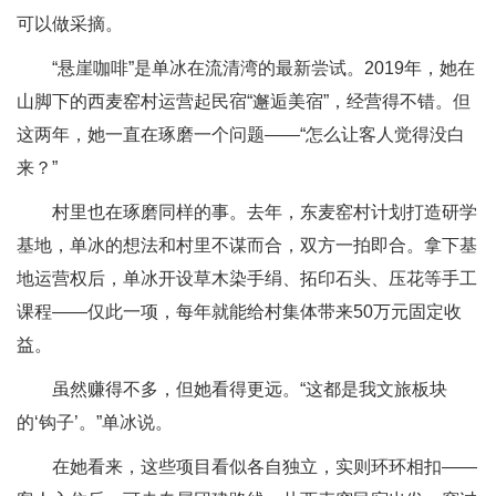
可以做采摘。
“悬崖咖啡”是单冰在流清湾的最新尝试。2019年，她在
山脚下的西麦窑村运营起民宿“邂逅美宿”，经营得不错。但
这两年，她一直在琢磨一个问题——“怎么让客人觉得没白
来？”
村里也在琢磨同样的事。去年，东麦窑村计划打造研学
基地，单冰的想法和村里不谋而合，双方一拍即合。拿下基
地运营权后，单冰开设草木染手绢、拓印石头、压花等手工
课程——仅此一项，每年就能给村集体带来50万元固定收
益。
虽然赚得不多，但她看得更远。“这都是我文旅板块
的‘钩子’。”单冰说。
在她看来，这些项目看似各自独立，实则环环相扣——