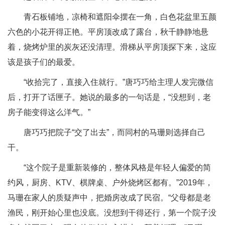
青石板铺地，凉椅和遮阳伞摆在一角，白色花盆里五颜
六色的小花开得正艳。平房顶改成了露台，秋千静静地悬
着，烧烤炉里的炭灰还没清理。滑梯从平房顶探下来，这应
该是孩子们的最爱。
“收拾完了，直接入住就行。”唐巧巧给主理人发完微信
后，打开了话匣子。她说的最多的一句话是，“没想到，老
房子能变得这么洋气。”
唐巧巧把院子“交了出去”，而同村的马珊则选择自己
干。
“这个院子是重新装修的，整体风格是年轻人偏爱的简
约风，厨房、KTV、棋牌桌、户外烧烤区都有。”2019年，
马珊在家人的质疑声中，把婚房改成了民宿。“父母都是老
渔民，刚开始心里也没底。没想到干得还行，第一个院子没