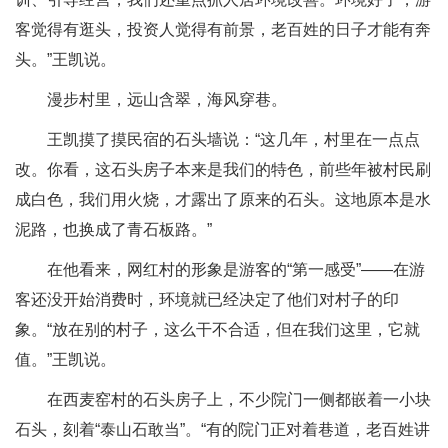
客觉得有逛头，投资人觉得有前景，老百姓的日子才能有奔
头。”王凯说。
漫步村里，远山含翠，海风穿巷。
王凯摸了摸民宿的石头墙说：“这几年，村里在一点点
改。你看，这石头房子本来是我们的特色，前些年被村民刷
成白色，我们用火烧，才露出了原来的石头。这地原本是水
泥路，也换成了青石板路。”
在他看来，网红村的形象是游客的“第一感受”——在游
客还没开始消费时，环境就已经决定了他们对村子的印
象。“放在别的村子，这么干不合适，但在我们这里，它就
值。”王凯说。
在西麦窑村的石头房子上，不少院门一侧都嵌着一小块
石头，刻着“泰山石敢当”。“有的院门正对着巷道，老百姓讲