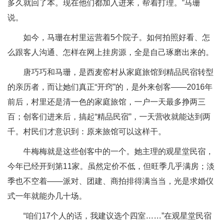
多久就回了本。现在他们都加入进来，帮着打理。”马珊
说。
如今，马珊在村里运营着5个院子。如何拍照好看、怎
么跟客人沟通、怎样在网上挂房源，全是自己琢磨出来的。
唐巧巧和马珊，是西麦窑村从家庭旅馆到精品民宿转型
的亲历者，而让她们真正“开窍”的，是外来创客——2016年
前后，村里还是清一色的家庭旅馆，一户一天最多挣两三
百；创客们进来后，搞起“精品民宿”，一天营收就能达到两
千。村民们才意识到：原来旅馆可以这样干。
牛梅梅就是这些创客中的一个。她主理的观星堂民宿，
今年已经开到第11家。虽然定价不低，但旺季几乎满房；淡
季也不空着——派对、团建、商拍排得满当当，光是求婚仪
式一年就能办几十场。
“咱们17个人的话，我建议选个四室……”在观星堂民宿