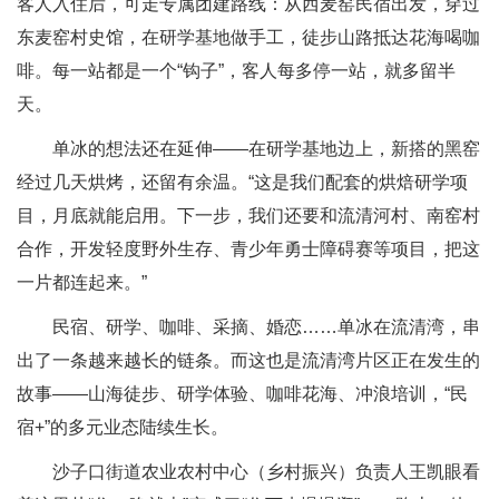
客人入住后，可走专属团建路线：从西麦窑民宿出发，穿过
东麦窑村史馆，在研学基地做手工，徒步山路抵达花海喝咖
啡。每一站都是一个“钩子”，客人每多停一站，就多留半
天。
单冰的想法还在延伸——在研学基地边上，新搭的黑窑
经过几天烘烤，还留有余温。“这是我们配套的烘焙研学项
目，月底就能启用。下一步，我们还要和流清河村、南窑村
合作，开发轻度野外生存、青少年勇士障碍赛等项目，把这
一片都连起来。”
民宿、研学、咖啡、采摘、婚恋……单冰在流清湾，串
出了一条越来越长的链条。而这也是流清湾片区正在发生的
故事——山海徒步、研学体验、咖啡花海、冲浪培训，“民
宿+”的多元业态陆续生长。
沙子口街道农业农村中心（乡村振兴）负责人王凯眼看