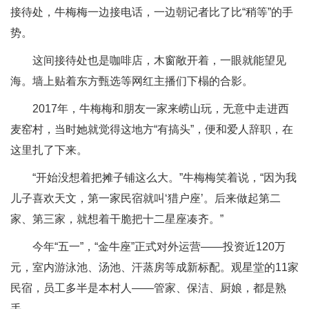
接待处，牛梅梅一边接电话，一边朝记者比了比“稍等”的手
势。
这间接待处也是咖啡店，木窗敞开着，一眼就能望见
海。墙上贴着东方甄选等网红主播们下榻的合影。
2017年，牛梅梅和朋友一家来崂山玩，无意中走进西
麦窑村，当时她就觉得这地方“有搞头”，便和爱人辞职，在
这里扎了下来。
“开始没想着把摊子铺这么大。”牛梅梅笑着说，“因为我
儿子喜欢天文，第一家民宿就叫‘猎户座’。后来做起第二
家、第三家，就想着干脆把十二星座凑齐。”
今年“五一”，“金牛座”正式对外运营——投资近120万
元，室内游泳池、汤池、汗蒸房等成新标配。观星堂的11家
民宿，员工多半是本村人——管家、保洁、厨娘，都是熟
手。