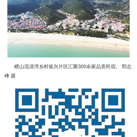
崂山流清湾乡村振兴片区汇聚300余家‌品质民宿。‌‌ 邢志
峰 摄