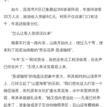
如今，流清湾片区已集聚起300多家民宿，年接待游客
20万人次，旅游收入突破4亿元。村民不仅在家门口有活
干，年底还能拿分红。
“怎么让客人觉得没白来”
顺着车行道一路向东，山路开始向上，绕过几个弯，便
来到了宛若油画般的“梵谷花界·悬崖咖啡”。
“今年‘五一’刚试营业，虽然还有点工程没收尾，但名声
已经在外了。”主理人单冰笑着迎上来。
“悬崖咖啡”的地盘比想象中更大。和其相对的山顶草坪
上，已经立起了“山盟海誓”的石刻。“我们想在这儿打造一个
婚恋场景，依托原有水坑扩建水景花海，水中布置绣球景
观，将来承接婚礼业务。”她又指向更远处——孔雀已经养
起来了，准备做成亲子互动动物喂养区；后山还有樱桃林，