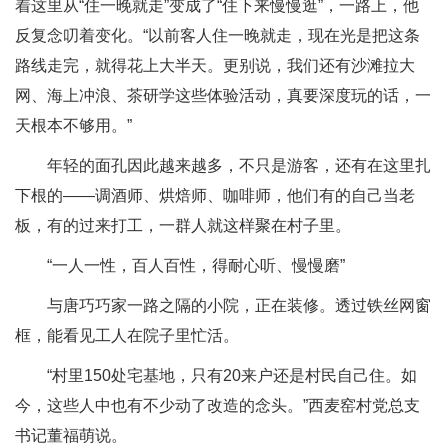
着这里从“住一晚就走”变成了“住下来慢慢逛”，一路上，他
反复念叨着变化。“以前客人住一晚就走，现在光是把这条
路线走完，就得花上大半天。更别说，我们还有沙滩拉大
网、海上冲浪、茶研学这些体验活动，真要深度玩的话，一
天根本不够用。”
年轻的面孔因此越来越多，不只是游客，还有在这里扎
下根的——调酒师、烘焙师、咖啡师，他们有的自己当老
板，有的过来打工，一群人就这样聚在村子里。
“一人一性，百人百性，得耐心听、慢慢磨”
与唐巧巧家一路之隔的小院，正在装修。透过铁丝网窗
框，能看见工人在院子里忙活。
“村里150处宅基地，只有20来户还是村民自己住。如
今，这些人中也有不少动了改造的念头。”西麦窑村党总支
书记董福萌说。