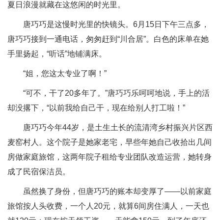
夏日浪漫就藏在这悠闲的时光里。
唐巧巧是这慢时光里的快镜头。6月15日下午三点多，
唐巧巧接到一通电话，匆匆赶到“川合居”。白色的床单在她
手里扬起，“听话”地铺满床。
“姐，您这太专业了啊！”
“可不，干了20多年了。”唐巧巧乐呵呵地说，手上的活
却没撂下，“以前我给自己干，现在给别人打工啦！”
唐巧巧今年44岁，是土生土长的流清湾乡村振兴片区西
麦窑村人。这个院子是她家老宅，早些年她自己收拾出几间
房做家庭旅馆，这两年院子租给专业团队改造运营，她转身
成了民宿保洁员。
虽然换了身份，但唐巧巧的账本却变厚了——以前家庭
旅馆按人头收费，一个人20元，就算6间房住满人，一天也