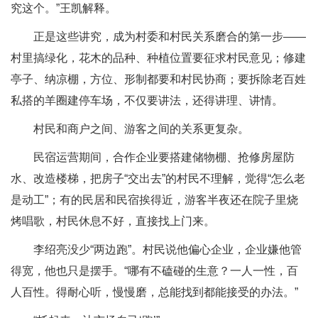
究这个。”王凯解释。
正是这些讲究，成为村委和村民关系磨合的第一步——
村里搞绿化，花木的品种、种植位置要征求村民意见；修建
亭子、纳凉棚，方位、形制都要和村民协商；要拆除老百姓
私搭的羊圈建停车场，不仅要讲法，还得讲理、讲情。
村民和商户之间、游客之间的关系更复杂。
民宿运营期间，合作企业要搭建储物棚、抢修房屋防
水、改造楼梯，把房子“交出去”的村民不理解，觉得“怎么老
是动工”；有的民居和民宿挨得近，游客半夜还在院子里烧
烤唱歌，村民休息不好，直接找上门来。
李绍亮没少“两边跑”。村民说他偏心企业，企业嫌他管
得宽，他也只是摆手。“哪有不磕碰的生意？一人一性，百
人百性。得耐心听，慢慢磨，总能找到都能接受的办法。”