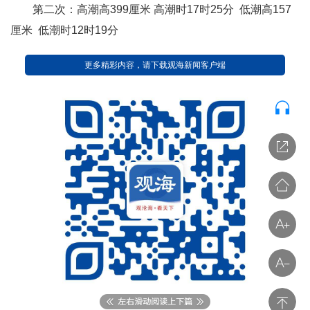
第二次：高潮高399厘米 高潮时17时25分 低潮高157
厘米 低潮时12时19分
更多精彩内容，请下载观海新闻客户端