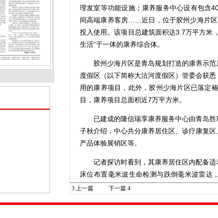
理发室等功能设施；康养服务中心设有包含40
间高端康养客房……近日，位于胶州少海片区
投入使用。该项目总建筑面积达3.7万平方米
生活”于一体的康养综合体。
胶州少海片区是青岛规划打造的康养示范片
度假区（以下简称大沽河度假区）管委会获悉
用的康养项目，此外，胶州少海片区已落定椿
目，康养项目总面积近7万平方米。
已建成的隆信瑞享康养服务中心由青岛胜利
子秋介绍，中心共分康养居住区、诊疗康复区
产品体验展销区等。
记者探访时看到，其康养居住区内配备适老
床位布置毫米波生命检测与跌倒毫米波雷达
环，实现睡眠质量、心率等数据远程预警。
3
上一篇
下一篇
4
室内文化休闲娱乐区包括书画室、棋牌室、
节庆活动、兴趣课程，并将对外开设老年大