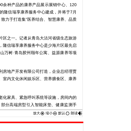
0余种产品的康养产品展示展销中心、120
的隆信瑞享康养服务中心建成，并将于7月
，致力于打造集“医养结合、智慧康养、品质
区之一。记者从青岛大沽河省级生态旅游
，隆信瑞享康养服务中心是少海片区最先启
山万树·青岛胶州颐年公寓、益源康养等项
房地产开发有限公司打造，企业总经理贾
、室内文化休闲娱乐区、营养膳食区、康养
化家具、紧急呼叫系统等设施，房间内的
，部分高端房型引入智能床垫、健康监测手
放大
缩小
默认
朗读
瑜伽、SPA等多功能活动厅，将定期组织
学。中心计划与多所高校合作，引入园艺疗