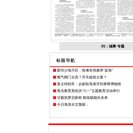
05：城事·专题
胶州少海片区：抢滩布局康养“蓝海”
燃气阀门太高？开关旋钮太紧？
复古铛铛车：从邮轮母港开到青啤博物馆
青岛教育系统庆“六一”主题教育活动举行
廿载筑梦启新程 枢纽赋能向未来
今日海浪水文预报：