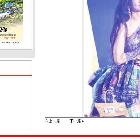
3
上一篇
下一篇
4
Ella陈嘉桦
>>见04—05版