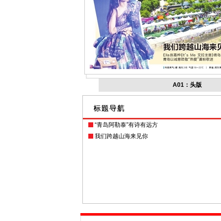
A01：头版
“青岛阿勒泰”有诗有远方
我们跨越山海来见你