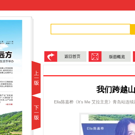
我们跨越
Ella陈嘉桦《It’s Me 艾拉主意》青岛