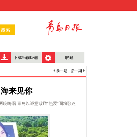
前一期
后一期
山海来见你
站连续两晚嗨唱 青岛以诚意致敬“热爱”圈粉歌迷