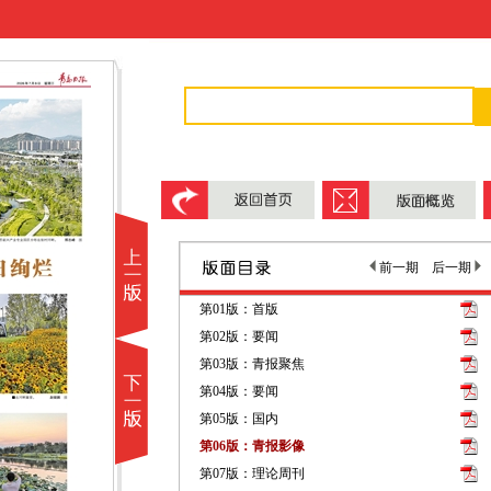
前一期
后一期
第01版：首版
第02版：要闻
第03版：青报聚焦
第04版：要闻
第05版：国内
第06版：青报影像
第07版：理论周刊