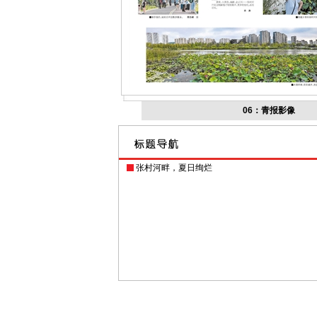
06：青报影像
张村河畔，夏日绚烂