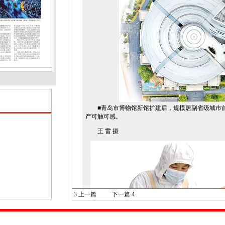
■青岛市博物馆新馆扩建后，规模居副省级城市前列
产可触可感。
王 雷 摄
3
上一篇
下一篇
4