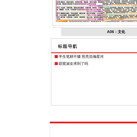
A06：文化
半生笔耕不辍 照亮浩瀚星河
窈窕淑女求到了吗