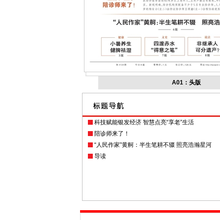
A01：头版
科技赋能银发经济 智慧点亮“享老”生活
陪诊师来了！
“人民作家”黄舸：半生笔耕不辍 照亮浩瀚星河
导读