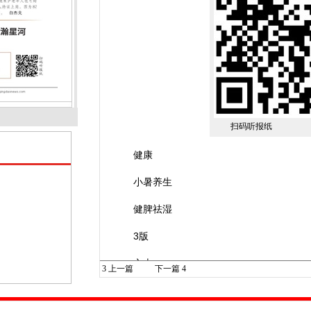
扫码听报纸
健康
小暑养生
健脾祛湿
3版
文史
3
上一篇
下一篇
4
四渡赤水