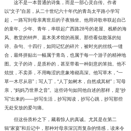
这不是一本普通的诗集，而是一部心灵自传。作者
以“文子”自居，从二十世纪六十年代的青岛太平路小学写
起，一路写到母亲离世后的子夜独坐。他用诗歌串联起自己
的童年、少年、青年，串联起广西路28号的老屋、栈桥的海
风、教堂的钟声、嘉木美术馆的画展。那些看似散落的短
诗、杂句、十四行，如同记忆的碎片，被时光的丝线-一缝
合，最终拼贴出一幅属于青岛，也属于每一个游子的精神地
图。文子的诗，是质朴的，甚至带着一种刻意的笨拙。他不
炫技，不卖弄，不用晦涩的意象堆砌高深。他写草木，“一
草一木尽从容”；写人丁，“人丁如树木，自然成其材”；写母
亲，“妈妈乃世界之音”。这些诗句如同他自述的那样，是“抄
写”出来的——抄写生活，抄写阅读，抄写心跳，抄写那些
无处安放的爱与痛。
但这份质朴之下，藏着惊人的真诚。尤其是在第二
辑“家宴”和后记中，那种对母亲深沉而复杂的情感，读来令