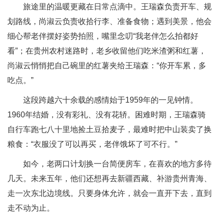
旅途里的温暖更藏在日常点滴中。王瑞森负责开车、规
划路线，尚淑云负责收拾行李、准备食物；遇到美景，他会
细心帮老伴摆好姿势拍照，嘴里念叨“我老伴怎么拍都好
看”；在贵州农村迷路时，老乡收留他们吃米渣粥和红薯，
尚淑云悄悄把自己碗里的红薯夹给王瑞森：“你开车累，多
吃点。”
这段跨越六十余载的感情始于1959年的一见钟情。
1960年结婚，没有彩礼、没有花轿。困难时期，王瑞森骑
自行车跑七八十里地捡土豆拾麦子，最难时把中山装卖了换
粮食：“衣服没了可以再买，老伴饿坏了可不行。”
如今，老两口计划换一台简便房车，在喜欢的地方多待
几天。未来五年，他们还想再去新疆西藏、补游贵州青海、
走一次东北边境线。只要身体允许，就会一直开下去，直到
走不动为止。