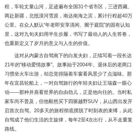
程，车轮丈量山河，足迹遍布全国31个省市区，三进西藏、
两赴新疆，北抵漠河雪原，南达南海之滨，累计行程超40万
公里。在众人默认“年老即安享清闲、囿于庭院”的固有认知
里，这对九旬夫妇用半生步履，书写了最动人的人生答卷，
也重新定义了岁月的意义与人生的价值。
这对从内蒙古自驾南下的白发夫妇，正续写着一段长达
21年的“移动爱情故事”。故事始于2004年。退休后的老两口
习惯坐火车出游，却总觉得隔着车窗看风景少了点滋味。那
年在宜昌轮船上，一对自驾旅行的年轻夫妇让王瑞森一眼心
动——那种并肩看世界的自由劲儿，正是他向往的。当时私
家车尚不普及，但他毅然买下四驱越野SUV，从山西出发开
启首次自驾。20多天的旅程彻底摆脱了时刻表的束缚，从此
自驾成了他们生活的主旋律，每年2至4次出行，从不走重复
路线。