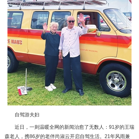
自驾游夫妇
近日，一则温暖全网的新闻治愈了无数人：91岁的王瑞
森老人，携86岁的老伴尚淑云开启自驾生活。21年风雨兼