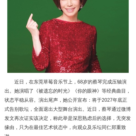
近日，在东莞草莓音乐节上，68岁的蔡琴完成压轴演
出。她演唱了《被遗忘的时光》《你的眼神》等经典曲目，
状态平稳从容。演出尾声，她公开宣布：将于2027年底正
式告别歌坛，全面退出大型舞台演出。近日，蔡琴通过微博
发文再次证实该决定，称此举是深思熟虑后的选择，无突发
缘由，只为在最佳艺术状态中，向观众及乐坛同仁郑重致