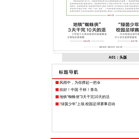
A01：头版
风雨中，为你撑起一把伞
你好！中国 干杯！青岛
地铁“蜘蛛侠”3天干完10天的活
“绿茵少年”上场 校园足球赛事启动