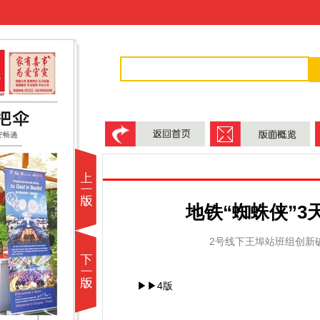
地铁“蜘蛛侠”3
2号线下王埠站班组创新
▶▶4版