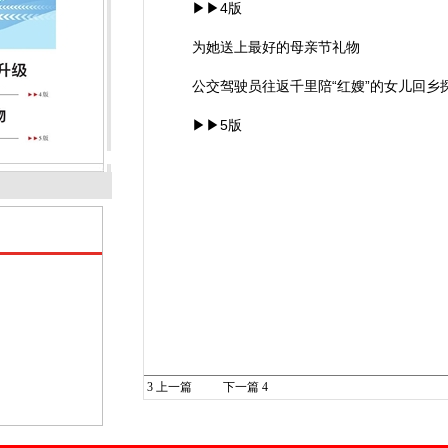
▶▶4版
为她送上最好的母亲节礼物
公交驾驶员往返千里陪“红嫂”的女儿回乡
▶▶5版
3
上一篇
下一篇
4