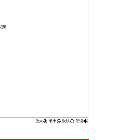
探亲
放大
缩小
默认
朗读