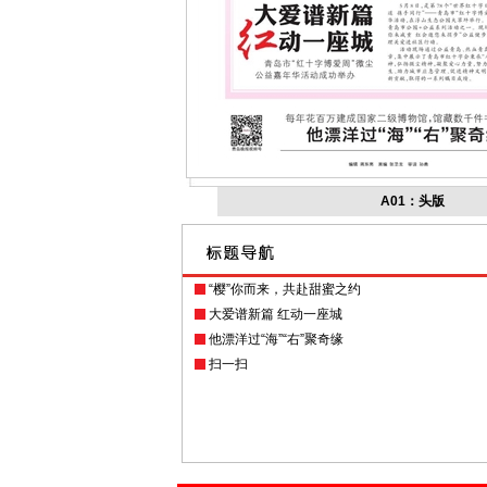
A01：头版
“樱”你而来，共赴甜蜜之约
大爱谱新篇 红动一座城
他漂洋过“海”“右”聚奇缘
扫一扫