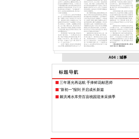
A04：城事
三年逐光再远航 手捧鲜花献恩师
“新初一”报到 开启成长新篇
棘洪滩水库旁百亩桃园迎来采摘季