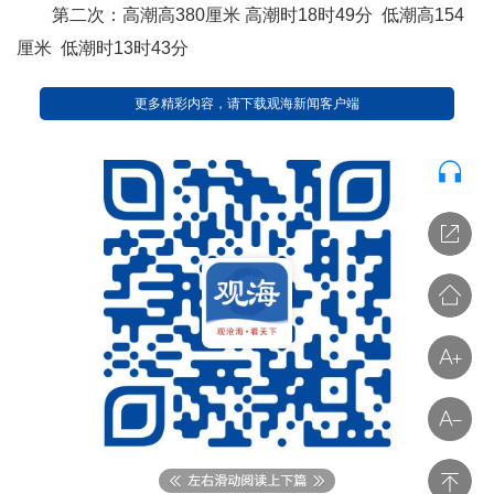
第二次：高潮高380厘米 高潮时18时49分 低潮高154
厘米 低潮时13时43分
更多精彩内容，请下载观海新闻客户端